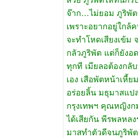
สวย ภูริพัตให้ทินกร
จ๊าก…ไม่ยอม ภูริพัตข
เพราะอยากอยู่ใกล้คน
จะทำโหดเสียงเข้ม จ
กลัวภูริพัต แต่ก็ยังอด
ทุกที เมียลอต้องกลั
เอง เสือพัตหน้าเหี้
อร่อยลิ้น มธุมาสแป
กรุงเทพฯ คุณหญิงกมล
ได้เสียกัน พีรพลห
มาสทำตัวดีจนภูริพัต