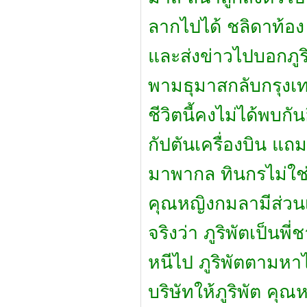
ลากไปได้ ชลิดาท้อ
และส่งข่าวไปบอกภูริ
พามธุมาสกลับกรุงเทพ
ชีวิตนี้คงไม่ได้พบก
กัปตันเครื่องบิน แถ
มาพากล ทินกรไม่ใช่
คุณหญิงกมลามีส่วนเก
จริงว่า ภูริพัตเป็น
หนีไป ภูริพัตตามหา
บริษัทให้ภูริพัต คุ