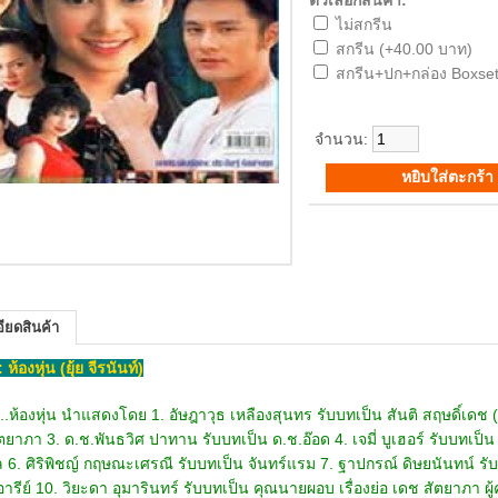
ตัวเลือกสินค้า:
ไม่สกรีน
สกรีน (+40.00 บาท)
สกรีน+ปก+กล่อง Boxset
จำนวน:
ียดสินค้า
: ห้องหุ่น (ยุ้ย จีรนันท์)
นติ สฤษดิ์เดช (อาร์ต) 2. จีรนันท์ มะโนแจ่ม รับบทเป็น อัมรา สัตยาภา 3. ด.ช.พันธวิศ ปาทาน รับบทเป็น ด.ช.อ๊อด 4. เจมี่ บูเฮอร์ รับบทเป็น พรรณราย 5. อภิรดี ภวภูตานนท์ รับบทเป็น พิไล 6. ศิริพิชญ์ กฤษณะเศรณี รับบทเป็น จันทร์แรม 7. ฐาปกรณ์ ดิษยนันทน์ รับบทเป็น เดช 9. อรอนงค์ ปัญญาวงษ์ รับบทเป็น อารีย์ 10. วิยะดา อุมารินทร์ รับบทเป็น คุณนายผอบ เรื่องย่อ เดช สัตยาภา ผู้คลั่งไคล้หลงใหลหุ่นปูนปั้นมากถึงขนาดสามารถปั้นหุ่นด้วยฝีมือของตัวเองได้ ด้วยใจรักมิได้ร่ำเรียนมาและเมื่อมีเงิน เดชก็จะซื้อหุ่นปูนปั้นมาเก็บสะสมไว้ โดยเฉพาะที่ปั้นเป็นรูปคนเท่านั้น เดชเก็บไว้ที่ห้องหนึ่งในบ้าน ดังนั้นภายในบ้านของเดช นอกจากอารีย์ เมียรักและลูก 3 คน คือ พรรณราย อัมรา และอภิรัฐ (อ๊อด) แล้วก็ยังมีหุ่นหลายตัว เช่น หุ่นชาวนา หุ่นเจ้าคุณ หุ่นนางระบำ หุ่นทหาร หุ่นสาวเสิร์ฟ หุ่นโจร หุ่นเด็ก หุ่นอารีย์ หุ่นนักยิงธนู หุ่นนางแบบสาวสวย (แม่เลี้ยง) หุ่นนางฟ้า และหุ่นเดช ที่เขาทั้งซื้อไว้และปั้นเอง เดช, อารีย์ อัมรา มักใช้เวลาส่วนใหญ่พูดคุยกันอยู่ในห้องหุ่น เดชและอัมรารักหุ่นมาก ส่วนอ๊อดไม่ค่อยใส่ใจหุ่นเหมือนอัมราพี่สาวเพราะยังเด็ก ชอบที่จะวิ่งเล่นมากกว่า สำหรับพรรณรายนั้นไม่สนใจหุ่นในบ้านเลยแถมยังไม่ชอบให้มีหุ่นอยู่ในบ้านด้วย ในอดีต เดชเคยมีสัมพันธ์หญิงหนึ่ง ชื่อ พิไล ถึงขั้นมีลูกด้วยกันคนหนึ่ง แต่พิไล ไม่ซื่อแอบไปลักลอบได้เสียกับชายอื่น เพราะเดชมัวแต่หมกมุ่นกับการปั้นหุ่นเกินไป เดชจับได้ เดชจึงให้พิไลไปอยู่กับผู้ชายคนใหม่นั้น แต่ขอลูกไว้กับตน โดยให้ทุกคนรับรู้ว่าอารีย์คือแม่แท้ๆ และไม่พูดถึงพิไลอีกเลย เด็กหญิงคนนั้นคือ พรรณราย พรรณรายไม่เคยรู้เรื่องในอดีตของมารดาที่แท้จริงเพราะขณะนั้นยังเล็กมาก อารีย์ภรรยาของเดชคนต่อมาเป็นคนดี แม้เธอจะมีลูกคือ อัมรา และอ๊อด อารีย์รู้เรื่องพิไลมาโดยตลอด แต่อารีย์ก็ไม่เคยปริปาก เพียงแต่เก็บความหวาดวิตกว่าพิไลอาจจะกลับมาคืนดีกับเดช อารีย์รู้สึกกังวล เพราะรู้ว่าเดชเคยรักพิไล และพิไลก็เป็นคนอารมณ์ร้าย เจ้าเล่ห์ แล้ววันหนึ่งพิไลก็ซมซานกลับมาจริง ๆ อารีย์กังวลเรื่องนี้ถึงกับช็อค และเพราะเธอเป็นโรคหัวใจเธอจึงเสียชีวิตในเวลาต่อมา วันที่อารีย์เสียชีวิต หุ่นผู้หญิงตัวหนึ่งซึ่งเดชปั้นเป็นตัวแทนของอารีย์ล้มลงแตกเองโดยไร้สาเหตุ พิไล ก้าวเข้ามาอยู่ในบ้านสัตยาภา ในฐานะผู้อาศัย เพราะเดชไม่ได้ยกย่องแต่อย่างใด แค่สงสารว่าเคยมีสัมพันธ์ด้วยเท่านั้น พิไลอ้างว่าจะมาขอดูแลบ้านช่องและเลี้ยงเด็กทั้ง 3 ให้ เดช กำลังไม่มีใครจึงยอมให้มาอยู่ด้วย แต่คนที่ต่อต้านพิไลมากที่สุดคือ พรรณราย ลูกสาวคนโต โดยไม่รู้ว่าพิไลคือแม่แท้ ๆ ของตน ส่วนอัมรานั้นให้ความนับถือพิไลในฐานที่พิไลเคยเป็นเพื่อนของเดช ผู้เป็นบิดาและมารดา ส่วนอ๊อดนั้นไม่มีปัญหาใด ๆ จนวันหนึ่งพิไลก็ทำให้เด็ก ๆ เห็นว่าเธออยู่ในห้องเดียวกับเดช เด็ก ๆ ไม่กล้าพูด…เหมือนกับยอมรับโดยปริยาย ต่อหน้าเดชอดีตสามี พิไลดูแลเหล่าลูก ๆ ทั้ง 3 ของเดชอย่างดี แต่ลับหลังพิไลรังแกอัมราและอ๊อดอย่างไม่ปรานี เพราะวาดหวังว่าเธอกับลูกพรรณรายจะได้ทุกอย่างของเดชเท่านั้น แต่เดชรู้จักพิไลดี จึงไม่ยอมให้พิไลบอกความจริงแก่พรรณราย ดังนั้นพรรณรายผู้มีอารมณ์ร้ายจึงไม่ยอมลงให้มารดาทั้ง ๆ ที่พิไลเอาอกเอาใจพรรณรายอยู่คนเดียว แต่พรรณรายกลับเล่นงานพิไลแบบไม่ยั้ง ด้วยความชิงชังว่าพิไลเป็นตัวการทำให้อารีย์แม่ของเธอตาย ทั้งยังมาเป็นแม่เลี้ยงด้วย อัมราและอ๊อด รวมทั้งคนในบ้านอื่นๆ นอกจากเดชพากันแปลกใจที่พิไลจะดีกับพรรณรายคนเดียว ทั้ง ๆ ที่อัมราและอ๊อดมีนิสัยดีกว่าพรรณรายมาก ทั้งสองจะอ่อนน้อมไม่เคยแสดงกิริยารังเกียจพิไล แต่พิไลก็จะแสดงอาการลำเอียงไปทางพรรณราย ทั้งรูปร่างหน้าตานิสัยใจคอพรรณรายก็คล้ายคลึงพิไล แต่พรรณรายก็ไม่สะกิดใจแต่อย่างใด พิไลไม่ได้เล่นงานเหล่าลูกเลี้ยงตามลำพัง แต่ดึงเอา จันทร์แรม หลานสาวมาช่วยด้วย เมื่อจันทร์แรมพาเพื่อนชายมาด้วย 2 คน คือ สันติ สฤษดิ์เดช หรือ อาร์ต จิตรกรและนักเขียนสมัครเล่น นิสัยดีที่เพิ่งเดินทางกลับจากอเมริกา หลังจากเรียนสำเร็จและต้องการจะเรียนรู้ชีวิตชนบท กับประจักษ์ ชายที่หลงรักจันทร์แรมอยู่และกำลังจะเป็นทนายความ ขอติดตามมาด้วย จันทร์แรมหลงรักอาร์ต อยากให้เขามาเห็นหลักฐานของพิไลน้าสาวของเธอ จันทร์แรมยอมร่วมมือกับพิไลอย่างแข็งขัน เพราะอยากให้น้าพิไลได้สมบัติของเดช ประจักษ์เออออเพราะหลงรักจันทร์แรม แต่เมื่อมาพบอัมรา ความเจ้าชู้ของประจักษ์ทำให้แอบลวนลามอัมรา แต่อัมราไม่เล่นด้วย จึงเจ็บแค้น อาร์ตมองสถานการณ์ในบ้าน "สัตยาภา" อย่างเป็นกลาง และเห็นใจว่าอัมรากำลังเศร้าหมองที่มารดาเพิ่งเสียชีวิต อาร์ตไม่เห็นด้วยกับการกระทำของพิไลที่มักจะรังแกอัมราและอ๊อดเป็นประจำ อาร์ตเริ่มรู้สึกประทับใจในกิริยาของอัมราที่ไม่กราดเกรี้ยว แม้เธอจะไม่ผิด อัมราจะรักพี่รักน้องมาก เธอยอมทุกอย่างจนน่าสงสาร อาร์ตแอบเข้าข้างเธออยู่เงียบๆ และรู้สึกเป็นสุขที่อยู่ใกล้เธอ อาร์ตมักจะมาบ้านเดชเสมอ โดยจันทร์แรมคิดว่ามาเพราะหลงใหลเธอ แต่ความจริง สันติอยากพบพูดจาและปลอบโยนอัมรามากกว่า จนจันทร์แรมจับได้และเริ่มไม่พอใจเกลียดชังอัมรามากขึ้น แต่อัมราก็ยังมีความสุขกับครอบครัวของเธอ และหุ่นมารดาที่เดชปั้นขึ้นใหม่หลังจากอารีย์เสียชีวิต เดชและอัมรามักจะมาอยู่รวมกันในห้องหุ่นนั้นอย่างมีความสุข อัมรารู้สึกว่ามารดาของเธอยังไม่จากไป แต่แล้วเดชก็มาเสียชีวิตตามอารีย์ไปอีกคนจากอุบัติเหตุทางรถยนต์ เด็ก ๆ หมดที่พึ่งในทันทีทันใด และต้องอยู่ในความดูแลของพิไลที่เป็นผู้ใหญ่สุดในบ้าน โดยมีพรรณรายพี่สาวคนโตรับผิดชอบในการใช้จ่ายในบ้าน เพราะพรรณรายไม่ยอมลงให้พิไลและเธอยึดอำนาจจากพิไล ไม่ยอมให้พิไลดูแลเธอ พรรณรายใช้เงินรายได้จากไร่ของเดชมาเป็นค่าใช้จ่าย ไม่ยอมให้พิไลแตะต้องเลย พิไลเดือดร้อนจึงหาทางบอกความจริงพรรณราย แต่พรรณรายไม่เชื่อกลับอาละวาดหนักขึ้น วันที่เดชตายหุ่นตัวโปรดของเดชก็ล้มลงแตกอีก แต่น่าแปลกที่แม้ไม่มีใครปั้นหุ่น เดชมาแทน แต่หลายครั้งที่ลูกๆ ได้เห็นหุ่นเดช บิดาของเธอมายืนคู่กับหุ่นอารีย์มารดา พรรณรายโกรธทุกครั้งที่เธอเล่นงานพิไลแล้วอัมรามาช่วยเหลือ เธอไล่จันทร์แรมและพิไลออกจาบ้านโดยหาว่าทั้งสองคิดจะมากอบโกยสมบัติของบิดาเธอ แม้อัมราจะใจอ่อนเอื้อเฟื้อ แต่พรรณรายก็ไม่ยอม พิไลจึงต้องหาวิธีให้พรรณรายเชื่อให้ได้ว่าเธอคือมารดา คุณนายผอบ เมียนายอำเภอแม่ของพงษ์ วัยรุ่นเกะกะเกเรที่มาชอบอัมราก็อยากกล่อมอัมราให้ไล่พิไลแม่เลี้ยงออกจากบ้าน แล้วเร่งให้พงษ์แต่งงานกับอัมรา เพื่อหวังมรดกของเดช เพราะรู้ว่าหุ่นต่างๆ ขายได้ราคามาก และเป็นที่สนใจ พงษ์ใช้วิธีจีบทั้งนุ่มนวลและหยาบช้า แต่ก็ไม่สำเร็จทั้งสองกรณี พิไลเห็นท่าไม่ดีก็ให้ประจักษ์อ้างว่าเดชให้เขาทำพินัยกรรมยกให้พิไล เพราะรู้ว่าเขาเป็นทนายแต่ประจักษ์ก็โดน หุ่น รุมทำร้ายถึงแก่ชีวิต ทำให้พิไลหมดทางที่จะมีอำนาจในบ้าน คุณนายผอบยุพรรณรายให้ไล่พิไลไปจนสำเร็จ แต่ในวันที่พรรณรายจะไล่พิไลไปนั้นเอง พิไลก็มีหลักฐานมาแสดงกับพรรณรายว่าตนคือแม่แท้ ๆ ของพรรณราย พิไลหาทางพิสูจน์ให้พรรณรายเชื่อจนได้ พรรณรายจากที่อยู่ข้างอัมราและอ๊อดและเกลียดชังพิไลมาตลอดก็กลับกลายเป็นฝ่ายพิไล พิไลกำชับพรรณรายไม่ให้บอกใครว่าพรรณรายไม่ใช่ลูกอารีย์ ไม่เช่นนั้น สิทธิ์ในการจับจ่ายใช้สอยเงินทองในบ้านจะต้องตกเป็นของอัมราแทนที่จะเป็นของพรรณราย เพราะพนมเพื่อของเดชผู้รู้เรื่องดี อ้างว่าเดชนั้นยกทุกอย่างให้อัมราตามพินัยกรรม พรรณรายโกรธมากที่เดชไม่ให้ส่วนแบ่งแก่เธอ จึงยิ่งจงเกลียดจงชังอัมราและอ๊อดมากขึ้น พิไล, จันทร์แรม, พรรณราย จึงรวมหัวกันคิดไล่อัมราและอ๊อดไปอยู่ห้องใต้บันได และบังคับให้อัมราที่เรียนดีมากออกจากโรงเรียน แต่อัมราไม่ยอม และสันติมาช่วยพูด พิไล จันทร์แรมและพรรณรายจึงใช้วิธีงดอาหาร งดเบี้ยเลี้ยง เมื่อสันติกลับไปแล้ว อัมรากับอ๊อดต้องวิ่งหาท่านผู้พิพากษาที่เคยใกล้ชิดสนิทสนมกับเดชส