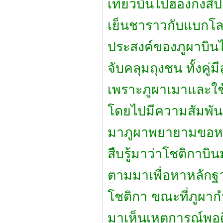
เที่ยวบินไปฮ่องกงสิป
เย็นชาราวกับแบกโลกท
ประสงค์ของภูผาบินไป
จับคลุมถุงชน ทั้งคู่ม
เพราะภูผาเมาและใช้
โดยไปมีความสัมพัน
มาภูผาพยายามขอหย
สืบรู้มาว่าโชติกาบ
ตามมาเพื่อหาหลัก
โชติกา ขณะที่ภูผากำ
มาเห็นเหตุการณ์พอด