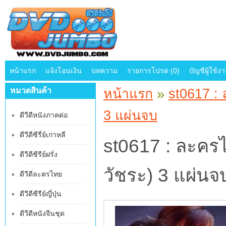
หน้าแรก
แจ้งโอนเงิน
บทความ
รายการโปรด (0)
บัญชีผู้ใช้ง
หมวดสินค้า
หน้าแรก
»
st0617 : 
3 แผ่นจบ
ดีวีดีหนังภาคต่อ
ดีวีดีซีรี่ย์เกาหลี
st0617 : ละครไ
ดีวีดีซีรีย์ฝรั่ง
วัชระ) 3 แผ่นจ
ดีวีดีละครไทย
ดีวีดีซีรีย์ญี่ปุ่น
ดีวีดีหนังจีนชุด