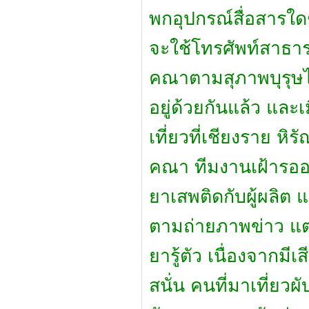
พกอุปกรณ์สื่อสารใ
จะใช้โทรศัพท์สาธาร
คณาตามสุภาพบุรุษไป
อยู่ด้วยกันแล้ว และเ
เที่ยวที่เชียงราย หิ
คณา ทีมงานเฝ้ารออย
ยาเสพติดกับผู้ผลิต 
ตามถ่ายภาพข่าว แต่ก
ยารู้ตัว เนื่องจากม
สนั่น คนที่มาเที่ย