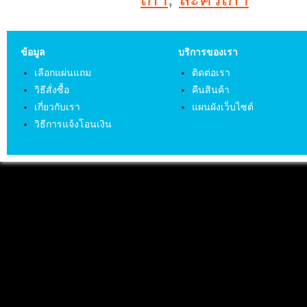
ข้อมูล
บริการของเรา
เลือกแผ่นแถม
ติดต่อเรา
วิธีสั่งซื้อ
คืนสินค้า
เกี่ยวกับเรา
แผนผังเว็บไซต์
วิธีการแจ้งโอนเงิน