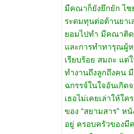
มีคณาก็ยังยึกยัก ไชย
ระดมทุนต่อต้านยาเ
ยอมไปทำ มีคณาติดตา
และการทำทารุณผู้หญ
เรียบร้อย สมถะ แต่
ทำงานถึงลูกถึงคน 
ฉกรรจ์ในใจอันเกิดจ
เธอไม่เคยเล่าให้ใคร
ของ “สยามสาร” หนั
อยู่ ครอบครัวของมี