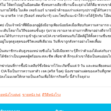
ร์ไม่ ให้ตกไปอยู่ในมือคนผิด ซึ่งหนทางเดียวที่งานนี้จะลุล่วงได้ก็คือ พวกเขา
านภายใต้ชื่อ ไมเคิล เทอร์เนอร์ นายหน้าค้าของเก่าแห่งกรุงปรากผู้ได้รับควา
นาม อาดริค วาส (ปีเตอร์ สตอร์มาร์) และโพปก็แนะนำให้วาสได้รู้จักกับ โอ๊คส
พป เป็นเจ้าหน้าที่ฝีมือเอกอุผู้ยังมีอายุเพียงน้อยนิดเมื่อเทียบกับความสา
ละเติบโตมาในวิถีของคนชั้นสูง รุ่มรวย เขาฉลาด ผ่านการศึกษาอย่างดีจ
ก่อนจะได้รับการบรรจุเข้าสู่แวดวงCIA เขาสนิทสนมกับโอ๊คส์ผู้ให้ทั้งความชื่
อยู่ในจุดสูงสุดของชีวิตเลยทีเดียวณ วันที่เขาถูกสังหารอย่างโหดเหี้ยม
เป็นสมาชิกระดับสูงของหน่วยซีเอไอ ไม่มีเมียเพราะรุ้สึกว่าตัวเองได้แต่งกั
ได้ชัดว่าเป็นบุคคลผู้พร้อมจะสละชีพ เพื่อชาติ ลึกๆแล้วเขาก็ยังเป็นคนอ่อ
กฆ่าก่อนที่การซื้อนิวเคลียร์ซึ่งจัดฉากไว้จะเกิดขึ้นแค่ 9 วัน และคนเพียงคนเ
CIA จึงเป็นการควานหาตัว เจค (คริส ร็อค) น้องชายฝาแฝดของเควินที่ถูกพรากไป
ปลงโฉมเจคให้กลายเป็นเควินเพื่อให้ภารกิจครั้ง นี้สำเร็จลุล่วง
ยหนังโรงdvd
,
ขายหนัง hd
,
ดีวีดีหนังโรง