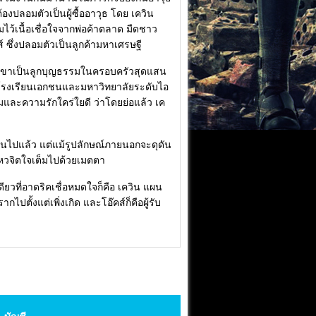
ต้องปลอมตัวเป็นผู้ซื้ออาวุธ โดย เควิน
มไว้เนื้อเชื่อใจจากพ่อค้าตลาด มืดชาว
์ ซึ่งปลอมตัวเป็นลูกค้ามหาเศรษฐี
มารถ เขาเป็นลูกบุญธรรมในครอบครัวสุดแสน
ากโรงเรียนเอกชนและมหาวิทยาลัยระดับไอ
นชมและความรักใคร่ใยดี ว่าโดยย่อแล้ว เค
บงานไปแล้ว แต่แม้รูปลักษณ์ภายนอกจะดุดัน
นไหวจิตใจเต็มไปด้วยเมตตา
ดียวที่อาดริคเชื่อหมดใจก็คือ เควิน แผน
ตั้งแต่เพิ่งเกิด และโอ๊คส์ก็คือผู้รับ