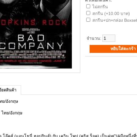
ตัวเลือกสินค้า:
ไม่สกรีน
สกรีน (+10.00 บาท)
สกรีน+ปก+กล่อง Boxset
จำนวน:
ียดสินค้า
ไทย/อังกฤษ
: ไทย/อังกฤษ
ด โอ๊คส์ (แอนโธนี่ ฮอปกินส์) กับ เควิน โพป (คริส ร็อค) เป็นคู่หูCIAมือหนึ