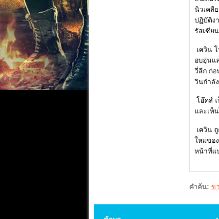
นิวเคลีย
ปฏิบัติง
รัสเซีย
เควิน โ
อบอุ่นแ
วี่ลีก 
วินกำลัง
โอ๊คส์ 
และเห็น
เควิน ถู
ใหม่ของ 
หน้าที่แ
คำค้น:
ขา