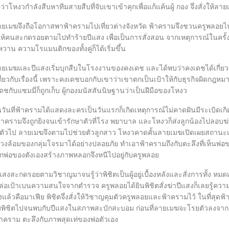
อว่าโหงวกำลังสืบหาทีมสายสืบที่จับเขาเข้าคุกเพื่อแก้แค้นผู้ กอง จึ่งสั่งให้ลา
ึงถือโอกาสพาฟ้าครามไปเที่ยวต่างจังหวัด ฟ้าครามจึงชวนครูพลอยไปด้
สั่งให้คนสะกดรอยตามไปทำร้ายปีแสง เพื่อเป็นการสั่งสอน จากเหตุการณ์ในครั้
วาน ความโรแมนติกของทั้งคู่ก็ได้เริ่มขึ้น
ละปีแสงเริ่มบุกสืบในโรงงานของคงเดช และได้พบว่าคงเดชได้เกี่ยวข้อ
กี่ยวกับเรื่องนี้ เพราะคงเดชบอกกับเขาว่าเขาตกเป็นเป้าให้กับธุรกิจผิดกฎ
เดชกับแซมมี่ก็ถูกเก็บ ผู้กองมนัสสันนิษฐานว่าเป็นฝีมือของโหงว
่ฟ้าครามได้แสดงละครเป็นวันแรกก็เกิดเหตุการณ์ไม่คาดฝันมีระเบิดเกิด
้าครามจึงถูกยิงจนเข้ารักษาตัวที่โรง พยาบาล และโหงวก็ส่งลูกน้องไปลอบ
ตัวไป ลายเมฆจึงตามไปช่วยตัวลูกสาว โหงวคาดคั้นลายเมฆเปิดเผยสถานะเพ
วงล้อมของกลุ่มโจรมาได้อย่างปลอยภัย ทำเอาฟ้าครามถึงกับตะลึงที่เห็นพ่อของ
่ถูกพ่อของตังเองสร้างภาพหลอกจึงหนีไปอยู่กับครูพลอย
กดรอยตามวิชาญมาจนรู้ว่าพิชิตเป็นผู้อยู่เบื้องหลังและสั่งการทั้ง หมด
ล่อเป้าเบนความสนใจจากตำรวจ ครูพลอยได้ยินพิชิตสั่งฆ่าปีแสงก็เลยรู้ความจร
ลังแล้วคือมาเฟีย พิชิตจึ่งสั่งให้วิชาญคุมตัวครูพลอยและฟ้าครามไว้ ในที่
ิชิตไปจนพบกับปีแสงในสภาพสะบักสะบอม ก่อนที่ลายเมฆจะโรยตัวลงจากเฮ
าคราม ตะลึงกับภาพสุดเท่ของพ่อตัวเอง