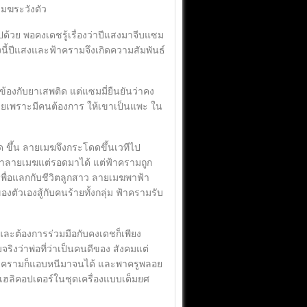
ยเมฆระวังตัว
วย พอคงเดชรู้เรื่องว่าปีแสงมาจีบแซม
งนี้ปีแสงและฟ้าครามจึงเกิดความสัมพันธ์
งกับยาเสพติด แต่แซมมี่ยืนยันว่าคง
หมายเพราะมีคนต้องการ ให้เขาเป็นแพะ ใน
 ขึ้น ลายเมฆจึงกระโดดขึ้นเวทีไป
ฆ่าลายเมฆแต่รอดมาได้ แต่ฟ้าครามถูก
ื่อแลกกับชีวิตลูกสาว ลายเมฆพาฟ้า
ตัวเองสู้กับคนร้ายทั้งกลุ่ม ฟ้าครามรับ
และต้องการร่วมมือกับคงเดชก็เพียง
ิงว่าพ่อที่ว่าเป็นคนดีของ สังคมแต่
สุดฟ้าครามก็แอบหนีมาจนได้ และพาครูพลอย
ลิคอปเตอร์ในชุดเครื่องแบบเต็มยศ