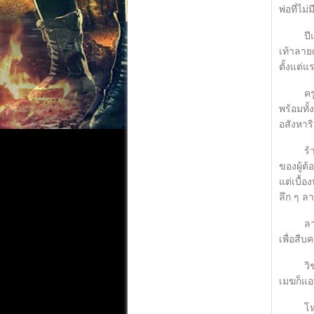
พ่อที่ไ
ปีแสง ส
เท้าลาย
ตั้งแต่
ครูพลอย
พร้อมทั
อสังหาร
ร้านเฮี
ของผู้ต้
แต่เบื้
ลึก ๆ ล
ลายเมฆแ
เพื่อสื
วิชาญ ล
เมฆก็แอ
โหง วหั