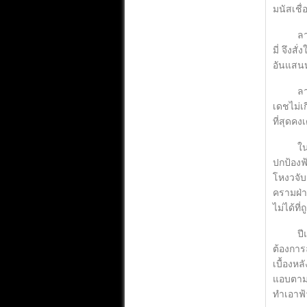
มนัสเชื่
ลายเมฆจ
มี่ จึง
อันแสนห
ลายเมฆแ
เดชไม่เ
ที่สุดคง
ในวันที
ปกป้องฟ
โหงวจับ
ครามฝ่า
ไม่ได้ที
ปีแสงสะ
ต้องการ
เบื้องห
แอบตามพ
ทำเอาฟ้