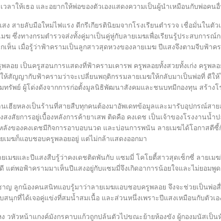
ม่มีเวลาให้เธอ และอยากให้พ่อของตัวเองแสดงความเป็นผู้นำเหมือนกับพ่อคนอื่
ายลับมือใหม่ไฟแรง ดีกรีเกียรตินิยมจากโรงเรียนตำรวจ เชื่อมั่นในตัวเอ
เมฆ ซึ่งทางกรมตำรวจส่งทั้งคู่มาเป็นคู่หู่กับลายเมฆเพื่อเรียนรู้ประสบกา
แรกเห็น เมื่อรู้ว่าฟ้าครามเป็นลูกสาวสุดหวงของลายเมฆ ปีแสงจึงตามจีบฟ้าค
 เป็นครูสอนการแสดงที่ฟ้าครามเคารพ ครูพลอยทั้งสวยทั้งเก่ง ครูพลอ
้งให้สัญญากับฟ้าครามว่าจะเปลี่ยนพฤติกรรมลายเมฆให้กลับมาเป็นพ่อที่ ดีให้ไ
ิมทรัพย์ ผู้โด่งดังจากการก่อตั้งมูลนิธิพัฒนาสังคมและชนบทมีกองทุน สร้างโ
ยหลงเป็นร้านที่สายสืบทุกคนต้องมาอัพเดทข้อมูลและมารับอุปกรณ์สายลับ แ
องสงสัยการอยู่เบื้องหลังการค้ายาเสพ ติดคือ คงเดช เป็นเจ้าของโรงงานน้ำปลาท
องหลังของคงเดชมีกิจการอาบอบนวด และบ่อนการพนัน ลายเมฆได้โอกาสตีซี้กั
ายเมฆก็แอบชอบครูพลอยอยู่ แต่ไม่กล้าแสดงออกมา
ละปีแสงสืบรู้ว่าคงเดชติดพันกับ แซมมี่ โคโยตี้สาวสุดเซ็กซี่ ลายเมฆจ
บคดี แต่พอฟ้าครามมาเห็นปีแสงอยู่กับแซมมี่จึงเกิดอาการน้อยใจและไม่ยอมพูด
ูกน้องคนสนิทแอบรู้มาว่าลายเมฆแอบชอบครูพลอย จึงจะช่วยเป็นพ่อสื่
บสนุกที่ได้เจอคู่แข่งที่สมน้ำสมเนื้อ และส่วนหนึ่งเพราะปีแสงเหมือนกับตัวเ
วหน้าแกงค์มังกรคาบแก้วถูกปล้นตัวไปขณะย้ายห้องขัง ผู้กองมนัสเป็นหั