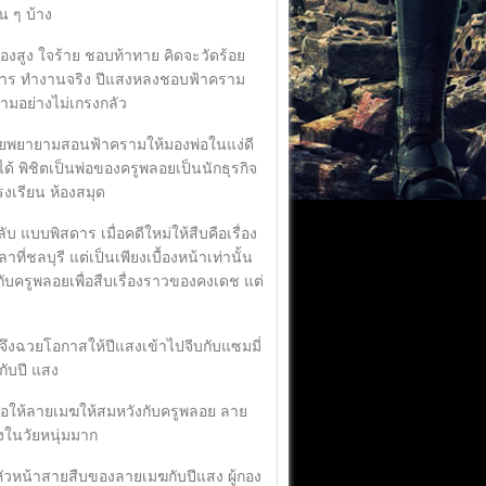
น ๆ บ้าง
งสูง ใจร้าย ชอบท้าทาย คิดจะวัดร้อย
รณ์การ ทำงานจริง ปีแสงหลงชอบฟ้าคราม
รามอย่างไม่เกรงกลัว
ยพยายามสอนฟ้าครามให้มองพ่อในแง่ดี
ด้ พิชิตเป็นพ่อของครูพลอยเป็นนักธุรกิจ
รงเรียน ห้องสมุด
บบพิสดาร เมื่อคดีใหม่ให้สืบคือเรื่อง
ี่ชลบุรี แต่เป็นเพียงเบื้องหน้าเท่านั้น
บครูพลอยเพื่อสืบเรื่องราวของคงเดช แต่
ึงฉวยโอกาสให้ปีแสงเข้าไปจีบกับแซมมี่
กับปี แสง
อให้ลายเมฆให้สมหวังกับครูพลอย ลาย
องในวัยหนุ่มมาก
วหน้าสายสืบของลายเมฆกับปีแสง ผู้กอง