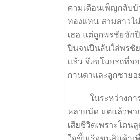
ตามเดือนเพ็ญกลับบ
ทองแทน สามสาวไม่ย
เธอ แต่ถูกพรชัยชักปื
ปืนจนปืนลั่นใส่พร
แล้ว จึงขโมยรถที่จอ
กานดาและลูกชายอยู
ในระหว่างการหลบห
หลายนัด แต่แล้วพวก
เสียชีวิตเพราะโดนล
ใจขึ้นเรือขนสินค้า