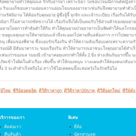
นคือพยายามทำให้คุณนล รักกับอารยา เพราะนิยา ไม่ชอบใจมณีกานต์หญิงสาวท
ินเองก็ชอบความอ่อนหวานอ่อนโยนของอารยาเช่นกันจึงพยายามทำตัวเป็น ก
บ้านรัศมิมาน ได้ต้อนรับคุณยาย ผู้ซึ่งจู้จี้ จุกจิก และเจ้าระเบียบ เรืองรินไ
ิยา ก็ไม่สามารถขัดขวางได้ เรืองรินจึงได้เป็นคนรับใช้ส่วนตัวของคุณยาย แต่
ณยายโดยการทำส้มตำให้กิน ทำให้คุณยายป่วยอาหารเป็นพิษทำให้นลโกรธมาก
า ขอดูแลคุณยายให้หายก่อนแล้วจึงจะออกไปตามที่นลต้องการ การไปพยาบา
ดนุ เพื่อนของพี่ชาย ซึ่งแอบรักเรืองริน ทำให้ความลับเกือบแตกเพราะควา
มณ์ดี มีสัมมาคารวะ ของเรืองริน ทำให้สามารถเอาชนะใจคุณยายได้สำเร็จ แ
แฟนเก่าของนล รมมณี เข้ามาคอยแทรกทำให้ทั้ง 2 ยิ่ง ห่างเหินกันมากขึ้น นล
ห้เกิดเข้าใจผิดในตัวเรือง เพิ่มขึ้น ทำให้กองหนุน วางแผนทำให้สองคนกลับมา
 ทั้ง 3 จะทำสำเร็จหรือไม่ สาวใช้ไฮเทคคนนี้จะสมหวังในรักหรือไม่
รีย์ไทย
,
ซีรีย์ฮอตฮอิต
,
ดีวีดีราคาถูก
,
ดีวีดีราคา20บาท
,
ดีวีดีออกใหม่
,
ซีรีย์ดัง
บริการของเรา
พิเศษ
ติดต่อเรา
ยี่ห้อ
คืนสินค้า
บัตรส่วนลด