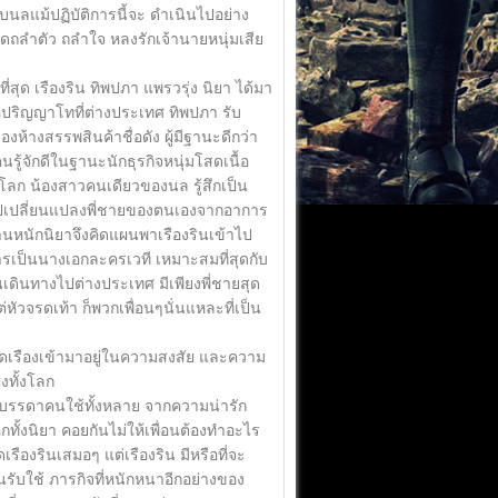
กับนลแม้ปฏิบัติการนี้จะ ดำเนินไปอย่าง
เกิดถลำตัว ถลำใจ หลงรักเจ้านายหนุ่มเสีย
สุด เรืองริน ทิพปภา แพรวรุ่ง นิยา ได้มา
่อปริญญาโทที่ต่างประเทศ ทิพปภา รับ
้างสรรพสินค้าชื่อดัง ผู้มีฐานะดีกว่า
รู้จักดีในฐานะนักธุรกิจหนุ่มโสดเนื้อ
้งโลก น้องสาวคนเดียวของนล รู้สึกเป็น
ข้าไปเปลี่ยนแปลงพี่ชายของตนเองจากอาการ
ต้านหนักนิยาจึงคิดแผนพาเรืองรินเข้าไป
การเป็นนางเอกละครเวที เหมาะสมที่สุดกับ
นเดินทางไปต่างประเทศ มีเพียงพี่ชายสุด
ต่หัวจรดเท้า ก็พวกเพื่อนๆนั่นแหละที่เป็น
วัดเรืองเข้ามาอยู่ในความสงสัย และความ
งทั้งโลก
ะบรรดาคนใช้ทั้งหลาย จากความน่ารัก
กทั้งนิยา คอยกันไม่ให้เพื่อนต้องทำอะไร
เรืองรินเสมอๆ แต่เรืองริน มีหรือที่จะ
คนรับใช้ ภารกิจที่หนักหนาอีกอย่างของ