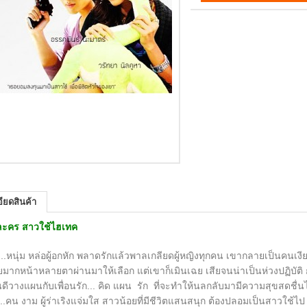
ียดสินค้า
่อละคร สาวใช้ไฮเทค
ุ่ม หล่อผู้อกหัก พลาดรักแล้วพาลเกลียดผู้หญิงทุกคน เขากลายเป็นคนเงีย
มากหน้าหลายตาผ่านมาให้เลือก แต่เขาก็เมินเฉย เสียจนน่าเป็นห่วงปฏิบัติ ก
ีวางแผนกับเพื่อนรัก... คิด แผน รัก ที่จะทำให้นลกลับมามีความสุขสดชื่นได
...คน งาม ผู้ร่าเริงแจ่มใส สาวน้อยที่มีชีวิตแสนสนุก ต้องปลอมเป็นสาวใช้ไป 