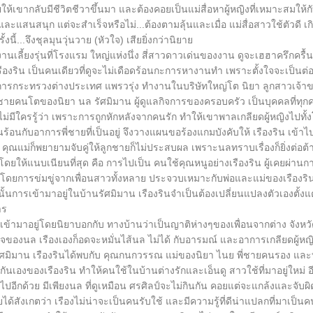
วยให้เขากลับมีชีวิตชีวาขึ้นมา และต้องคอยเป็นแม่สื่อหาผู้หญิงที่เหมาะสมให้
และแสนสนุก แต่จะสำเร็จหรือไม่...ต้องตามลุ้นและเมื่อ แม่สื่อสาวใช้ตัวดี 
ั้งนี้...จึงชุลมุนวุ่นวาย (หัวใจ) เสียยิ่งกว่านิยาย
ี้ยงรุ่นที่โรงแรม ใหญ่แห่งนึ่ง สี่สาวดาวเด่นของงาน ดูจะเฮฮาครึกครื้นที่
รืองริน เป็นคนเดียวที่ดูจะไม่เดือดร้อนกะการหางานทำ เพราะตั้งใจจะเป็นต
ารกระทรวงต่างประเทศ แพรวรุ่ง ทำงานในบริษัทใหญ่โต นิยา ลูกสาวเจ้าของห
พี่ชายคนโตของนิยา นล รัศมิมาน ผู้ดูแลกิจการของครอบครัว เป็นบุคคลที่ทุกคน
งไม่มีใครรู้ว่า เพราะการถูกหักหลังจากคนรัก ทำให้เขาพาลเกลียดผู้หญิงไปทั
็นร้อนกับอาการพี่ชายที่เป็นอยู่ จึงวางแผนขอร้องแกมบังคับให้ เรืองริน เ
ยู่ คุณแม่ก็พยายามจับคู่ให้ลูกชายก็ไม่ประสบผล เพราะนลทราบเรื่องก็ยิ่งต่อ
โดยให้แนบเนียนที่สุด คือ การไปเป็น คนใช้คุณหนูอย่างเรืองริน ผู้เคยผ่าน
นี้ โดยการข่มขู่จากเพื่อนสาวทั้งหลาย ประจวบเหมาะกับพ่อและแม่ของเรืองริ
่านั้นการเข้ามาอยู่ในบ้านรัศมิมาน เรืองรินจำเป็นต้องเปลี่ยนแปลงตัวเองตั้งแ
าร
ินเข้ามาอยู่โดยนิยาบอกกับ ทางบ้านว่าเป็นญาติห่างๆของเพื่อนจากต่าง จังห
จของนล เรืองเองก็อดจะหมั่นไส้นล ไม่ได้ กับอารมณ์ และอาการเกลียดผู้หญิ
นรัศมิมาน เรืองรินได้พบกับ คุณกนกวรรณ แม่ของนิยา ไนย พี่ชายคนรอง แล
ันเองของเรืองริน ทำให้คนใช้ในบ้านต่างรักและเอ็นดู สาวใช้ที่มาอยู่ใหม่ อี
ไปอีกด้วย มีเพียงนล ที่ดูเหมือน ศรศิลป์จะไม่กินกัน คอยแต่จะแกล้งและจับผิด
ด้สังเกตว่า เรืองไม่น่าจะเป็นคนรับใช้ และมีความรู้ที่ดีน่าแปลกที่มาเป็น