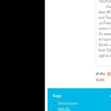
เรืองริ
เรือง ร
ต่อมาที่
ยาย โดยน
เอาใจคุ
ทุกคนว่
กับ หมอ
ความอาร
มียาดำ 
ยิ่งทำใ
อยู่ด้วย
คำค้น:
ซี
ละคร
,
ข้อมูล
เลือกแผ่นแถม
วิธีสั่งซื้อ