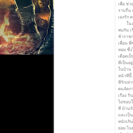
เพื่อ ช่
ราบรื่น 
เองรัก คร
ในงานเล
พบกัน เ
ข้าราชก
เพื่อน 
หอม ซึ่
เดือดเป
ที่เป็นอ
ในบ้าน 
หน้าที่
ที่รักเท
คนจัดก
เรือง ร
ไม่ชอบใ
ที่ บ้า
และเป็นก
หนักเกิน
ยอม ไนยไ