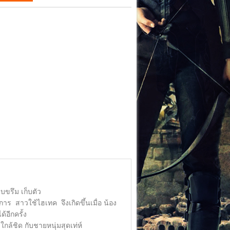
บขรึม เก็บตัว
าร สาวใช้ไฮเทค จึงเกิดขึ้นเมื่อ น้อง
้อีกครั้ง
ใกล้ชิด กับชายหนุ่มสุดเท่ห์