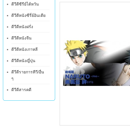
ดีวีดีซีรีย์ไต้หวัน
ดีวีดีหนังซีรี่ย์อินเดีย
ดีวีดีหนังฝรั่ง
ดีวีดีหนังจีน
ดีวีดีหนังเกาหลี
ดีวีดีหนังญี่ปุ่น
ดีวีดีรายการทีวี/อื่น
ๆ
ดีวีดีสารคดี