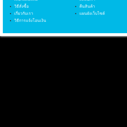
วิธีสั่งซื้อ
คืนสินค้า
เกี่ยวกับเรา
แผนผังเว็บไซต์
วิธีการแจ้งโอนเงิน