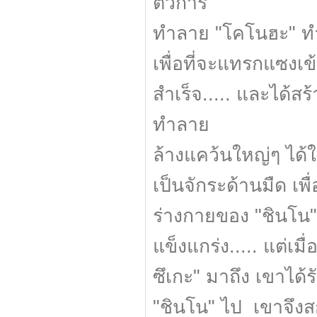
ตัวการ
ทำลาย "โคโนฮะ" ทำต
เพื่อที่จะแทรกแซงเ
สำเร็จ..... และได้สร
ทำลาย
ล้างแคว้นใหญ่ๆ ได
เป็นจักระด้านมืด เพ
ร่างกายของ "ชินโน" ก
แข็งแกร่ง..... แต่เมื่
ซึเกะ" มาถึง เขาได
"ชินโน" ไป เขาจึงสก