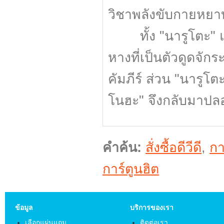
วิชาพลังขับกายหยาบ
ทั้ง "นารูโตะ" และ 
หางที่เป็นตัวดูดจัก
คัมภีร์ ส่วน "นารูโ
โนฮะ" จึงกลับมาปลอ
คำค้น:
สั่งซื้อดีวีดี
,
กา
การ์ตูนฮิต
ข้อมูล
บริการของเรา
เลือกแผ่นแถม
ติดต่อเรา