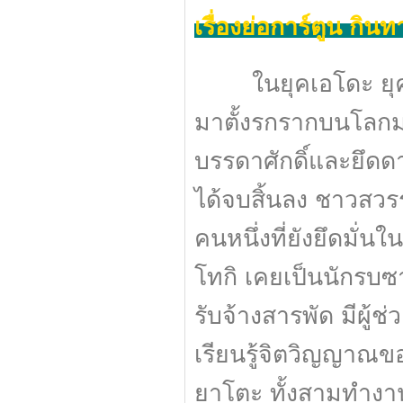
เรื่องย่อการ์ตูน กิน
ในยุคเอโดะ ยุคที่ม
มาตั้งรกรากบนโลกมน
บรรดาศักดิ์และยึดด
ได้จบสิ้นลง ชาวสวรร
คนหนึ่งที่ยังยึดมั่
โทกิ เคยเป็นนักรบซา
รับจ้างสารพัด มีผู้ช่
เรียนรู้จิตวิญญาณข
ยาโตะ ทั้งสามทำงานร