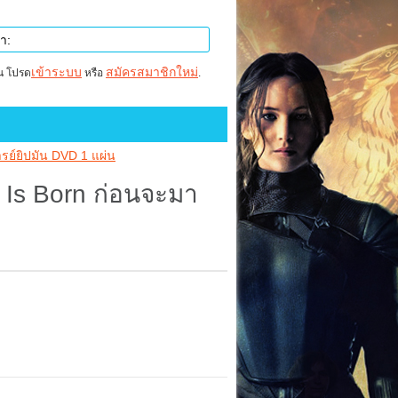
เข้าระบบ
สมัครสมาชิกใหม่
าน โปรด
หรือ
.
รย์ยิปมัน DVD 1 แผ่น
 Is Born ก่อนจะมา