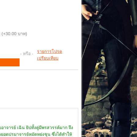
 (+30.00 บาท)
รายการโปรด
- หรือ -
เปรียบเทียบ
ารย์ เฉิน ยิปทั้งคู่มีพรสวรรค์มาก จึง
ดยอดปรมาจารย์หมัดหย่งชุน ซึ่งได้ทำให้