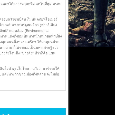
ดมาได้อย่างหวุดหวิด แต่ในที่สุด ครอบ
รอบครัวซิมป์สัน ก็มหันตภัยที่โฮเมอร์
็กเกอร์ แห่งสหรัฐอเมริกา (พากย์เสียง
พิทักษ์สิ่งแวดล้อม (Environmental
านแต่งตั้งผมเป็นหัวหน้าหน่วยพิทักษ์สิ่ง
สูงสุดคนหนึ่งของอเมริกา ให้มาคุมหน่วย
ื่นตาบาน ก็เพราะผมเป็นมหาเศรษฐีรวย
ิ่งไง" ซึ่ง "บางสิ่ง" ที่ว่าก็คือ แผน
สินใจทำคุณไถ่โทษ - หวังว่ามาร์จจะให้
และหวังว่าชาวเมืองทั้งหลาย จะไม่ถือ