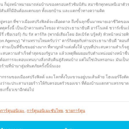
น ก็มุ่งหน้าหมายมาถล่มบ้านของครอบครัวซิมป์สัน สมาชิกทุกคนหนีเอาตัวรอ
ป์สันส์ก็มีอันต้องแตกแยก ทั้งแยกบ้าน และแตกขั้วทางความคิด
ู่หรอก ที่ชาวเมืองสปริงฟิลด์จะเดือดดาล ถึงขั้นลุกขึ้นมาหมายเอาชีวิตของค
เหตุครั้งนี้ เป็นเป้าความสนใจของ ท่านประธานาธิบดี อาร์โนลด์ ชวาร์เซ็นเน
รี่ เชียเรอร์) กับ รัส คาร์กิล (พากย์เสียงโดย อัลเบิร์ต บรู้คส์) หัวหน้าหน่วย
ion Agency) "ท่านทราบไหมครับว่า" คาร์กิลคุยกับท่านประธานาธิบดี "ตอนที่ท่
 ท่านเป็นที่ชื่นชมอย่างมาก ที่หาญกล้าแต่งตั้งให้ บุรุษที่ประสบความสำเร็จ
ระสบความสำเร็จต่ำสุดของรัฐบาล แล้วเหตุที่ผมยอมรับตำแหน่งอย่างหน้าช
ี่ต้องการจะตอบแทนบางสิ่งกลับคืนสู่สังคมบ้าง แต่ไม่ใช่เงินหรอกนะ มันเป็นบางส
วร้ายที่นำมาสู่มหันตภัยครั้งนี้นั่นเอง
ตากรรมของเมืองสปริงฟิลด์ และโลกทั้งใบแขวนอยู่บนเส้นด้าย โฮเมอร์จึงตัด
วังว่าจะประสานรอยร้าวให้กับครอบครัวของเขา ที่ต้องบ้านแตกสาแหรกขาด, 
เกรี้ยวเขาอีกต่อไป
้อการ์ตูนอนิเมะ
,
การ์ตูนอนิเมะซับไทย
,
ขายการ์ตูน