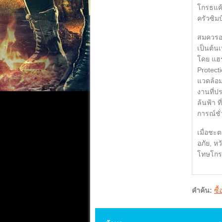
โกรธแค้
ครัวซิม
สมควรอย
เป็นต้น
โดย แฮร์
Protect
แวดล้อม
งานที่ป
ล้นฟ้า ท
การณ์ชั่
เมื่อชะ
อภัย, ห
โทษโกรธ
คำค้น:
ซื