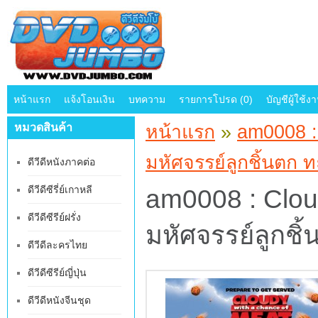
หน้าแรก
แจ้งโอนเงิน
บทความ
รายการโปรด (0)
บัญชีผู้ใช้ง
หมวดสินค้า
หน้าแรก
»
am0008 :
มหัศจรรย์ลูกชิ้นตก ท
ดีวีดีหนังภาคต่อ
ดีวีดีซีรี่ย์เกาหลี
am0008 : Clou
ดีวีดีซีรีย์ฝรั่ง
มหัศจรรย์ลูกชิ
ดีวีดีละครไทย
ดีวีดีซีรีย์ญี่ปุ่น
ดีวีดีหนังจีนชุด