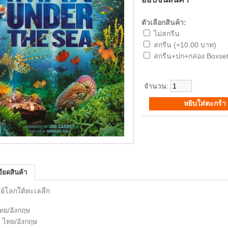
ตัวเลือกสินค้า:
ไม่สกรีน
สกรีน (+10.00 บาท)
สกรีน+ปก+กล่อง Boxset
จำนวน:
ียดสินค้า
ย์โลกใต้ทะเลลึก
ไทย/อังกฤษ
: ไทย/อังกฤษ