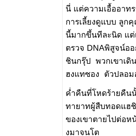
นี่ แต่ความเอื้ออา
การเลี้ยงดูแบบ ลูกคุ
นี้มากขึ้นทีละนิด แต
ตรวจ DNAพิสูจน์ออ
ชินกรุ๊ป พวกเขาเดิ
ฮงแทซอง ตัวปลอมอ
ค่ำคืนที่โหดร้ายคื
ทายาทผู้สืบทอดแฮชิ
ของเขาตายไปต่อหน้า
งมาจนโต