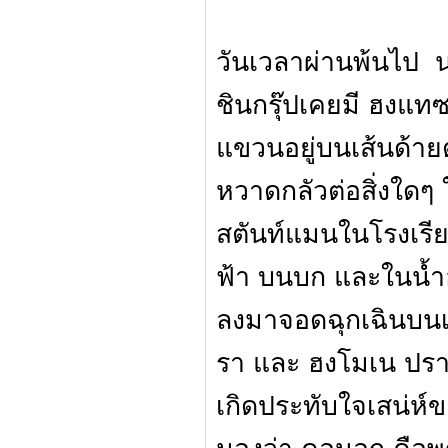
วันเวลาผ่านพ้นไป 
ชินกรุ๊ปเคยมี ฮงแทซ
แขวนอยู่บนเส้นด้ายตั
หวาดกลัวต่อสิ่งใดๆ
สตันท์แมนในโรงเรียน
ฟ้า บนบก และในน้ำอ
ลงมาจอดฉุกเฉินบนเร
รา และ ฮงโมเน ปราก
เกิดประทับใจเสน่ห์