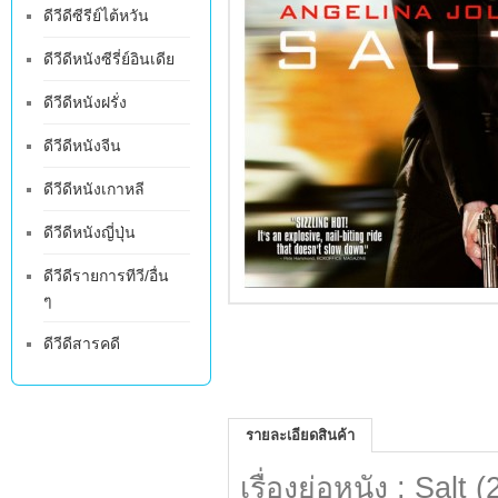
ดีวีดีซีรีย์ไต้หวัน
ดีวีดีหนังซีรี่ย์อินเดีย
ดีวีดีหนังฝรั่ง
ดีวีดีหนังจีน
ดีวีดีหนังเกาหลี
ดีวีดีหนังญี่ปุ่น
ดีวีดีรายการทีวี/อื่น
ๆ
ดีวีดีสารคดี
รายละเอียดสินค้า
เรื่องย่อหนัง : Salt