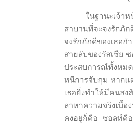
ในฐานะเจ้าหน้าที่
สาบานที่จะจงรักภักด
จงรักภักดีของเธอกำล
สายลับของรัสเซีย ซ
ประสบการณ์ทั้งหมดเ
หนีการจับกุม หากแต
เธอยิ่งทำให้มีคนสง
ล่าหาความจริงเบื้อ
คงอยู่ก็คือ ซอลท์คื