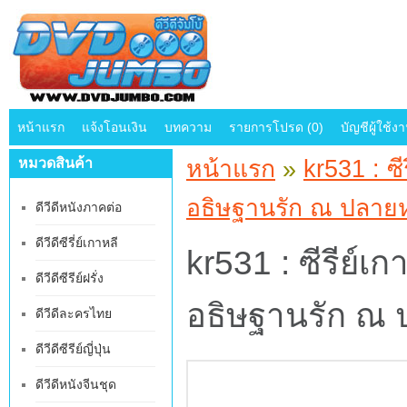
หน้าแรก
แจ้งโอนเงิน
บทความ
รายการโปรด (0)
บัญชีผู้ใช้ง
หมวดสินค้า
หน้าแรก
»
kr531 : ซ
อธิษฐานรัก ณ ปลายห
ดีวีดีหนังภาคต่อ
ดีวีดีซีรี่ย์เกาหลี
kr531 : ซีรีย์เ
ดีวีดีซีรีย์ฝรั่ง
อธิษฐานรัก ณ 
ดีวีดีละครไทย
ดีวีดีซีรีย์ญี่ปุ่น
ดีวีดีหนังจีนชุด