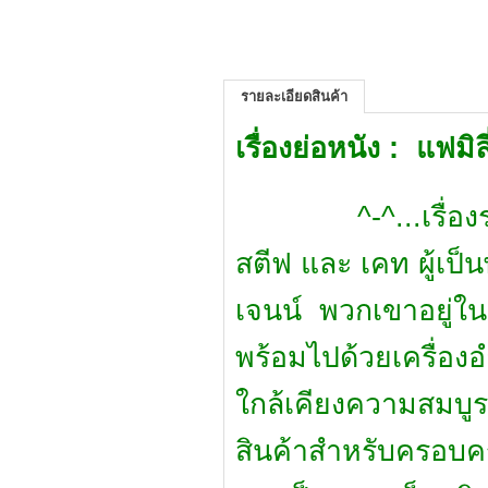
รายละเอียดสินค้า
เรื่องย่อหนัง : แฟม
^-^...เรื่องราว
สตีฟ และ เคท ผู้เป็น
เจนน์ พวกเขาอยู่ในบ้
พร้อมไปด้วยเครื่อ
ใกล้เคียงความสมบ
สินค้าสำหรับครอบครัว