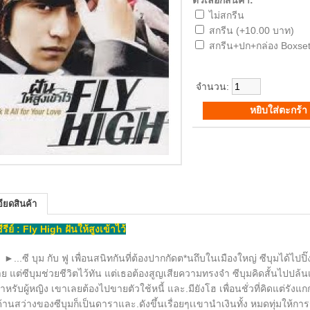
ตัวเลือกสินค้า:
ไม่สกรีน
สกรีน (+10.00 บาท)
สกรีน+ปก+กล่อง Boxset
จำนวน:
ียดสินค้า
ซีรีย์ : Fly High ฝันให้สูงเข้าไว้
►...
ซี บุม กับ ฟู เพื่อนสนิทกันที่ต้องปากกัดต*นถึบในเมืองใหญ่ ซีบุมได้ไปปิ๊ง
ย แต่ซีบุมช่วยชีวิตไว้ทัน แต่เธอต้องสูญเสียความทรงจำ ซีบุมคิดสั้นไปปล้นเ
หรับผู้หญิง เขาเลยต้องไปขายตัวใช้หนี้ และ.มียังโฮ เพื่อนชั่วที่คิดแต่รัง
้านสว่างของซีบุมก็เป็นดาราและ.ดังขึ้นเรื่อยๆเเขานำเงินทั้ง หมดทุ่มให้การ