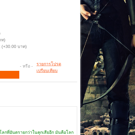
)
าท)
 (+30.00 บาท)
รายการโปรด
- หรือ -
เปรียบเทียบ
โลกที่อันตรายกว่าในคุกเสียอีก มันคือโลก