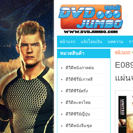
หน้าแรก
แจ้งโอนเงิน
บทความ
ร
หน้าแรก
หมวดสินค้า
E089
ดีวีดีหนังภาคต่อ
แผ่น
ดีวีดีซีรี่ย์เกาหลี
ดีวีดีซีรีย์ฝรั่ง
ดีวีดีละครไทย
ดีวีดีซีรีย์ญี่ปุ่น
ดีวีดีหนังจีนชุด