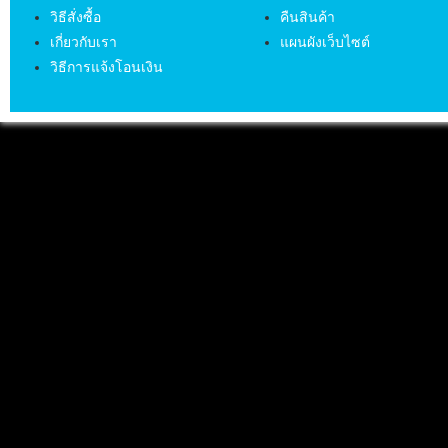
วิธีสั่งซื้อ
คืนสินค้า
เกี่ยวกับเรา
แผนผังเว็บไซต์
วิธีการแจ้งโอนเงิน