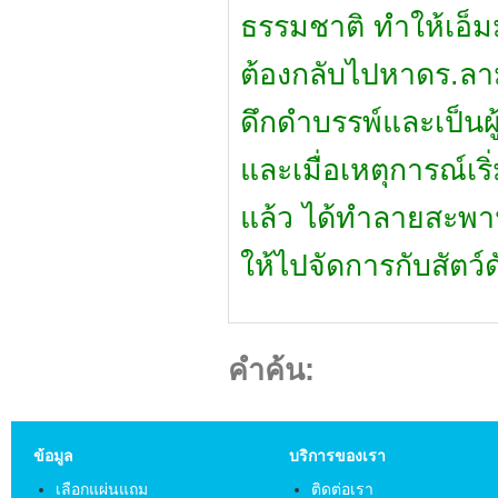
ธรรมชาติ ทำให้เอ็มม่
ต้องกลับไปหาดร.ลามา
ดึกดำบรรพ์และเป็นผู
และเมื่อเหตุการณ์เริ
แล้ว ได้ทำลายสะพาน
ให้ไปจัดการกับสัตว์ด
คำค้น:
ข้อมูล
บริการของเรา
เลือกแผ่นแถม
ติดต่อเรา