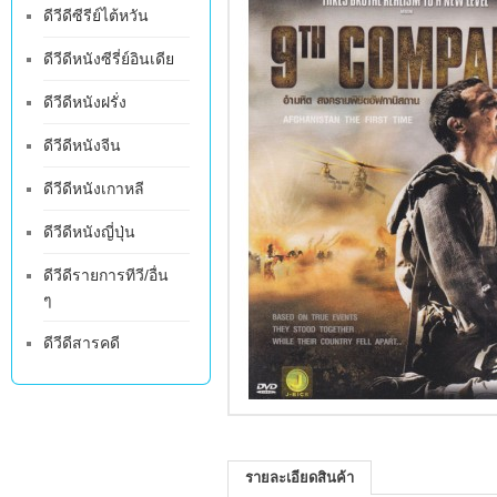
ดีวีดีซีรีย์ไต้หวัน
ดีวีดีหนังซีรี่ย์อินเดีย
ดีวีดีหนังฝรั่ง
ดีวีดีหนังจีน
ดีวีดีหนังเกาหลี
ดีวีดีหนังญี่ปุ่น
ดีวีดีรายการทีวี/อื่น
ๆ
ดีวีดีสารคดี
รายละเอียดสินค้า