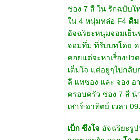
ช่อง 7 สี ใน รักฉบั
ใน 4 หนุ่มหล่อ F4
คิม
อัจฉริยะหนุ่มจอมเย็น
จอมทึ่ม ที่รับบทโดย
คอยแต่จะหาเรื่องปวดห
เต็มใจ แต่อยู่ๆไปกลับ
ลี แทซอง และ จอง อายอ
ครอบครัว ช่อง 7 สี 
เสาร์-อาทิตย์ เวลา 09.
เบ็ก ซึงโจ
อัจฉริยะรูป