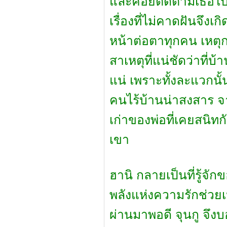
และคอยติดตามเธอไปท
เรื่องที่ไม่คาดฝันจึง
หน้าต่อตาทุกคน เหตุก
สาเหตุที่แน่ชัดว่าที่บ
แน่ เพราะทั้งละแวกนั้
คนไร้บ้านน่าสงสาร จา
เก่าของพ่อที่เคยสนิท
เขา
ฮานิ กลายเป็นที่รู้จั
พลังแห่งความรักช่วยเห
ผ่านมาพอดี จุนกู จึงบ