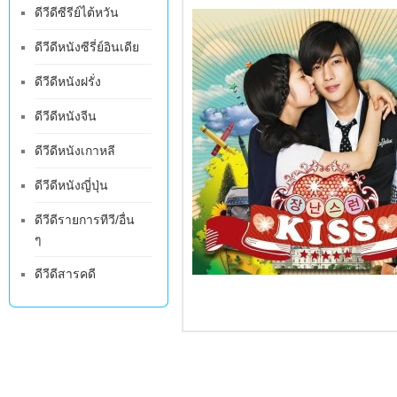
ดีวีดีซีรีย์ไต้หวัน
ดีวีดีหนังซีรี่ย์อินเดีย
ดีวีดีหนังฝรั่ง
ดีวีดีหนังจีน
ดีวีดีหนังเกาหลี
ดีวีดีหนังญี่ปุ่น
ดีวีดีรายการทีวี/อื่น
ๆ
ดีวีดีสารคดี