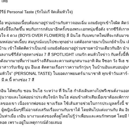
 ไทย
ซีรีย์ Personal Taste (รักไม่เก๊ จัดเต็มหัวใจ)
นุ่มจอมเนี้ยบต้องมาอยู่ร่วมบ้านกับสาวจอมเฉิ่ม แถมยังถูกเข้าใจผิด คิดว่า
ังนี้จึงเกิดขึ้น พบกับการกลับมาอีกครั้งของพระเอกหนุ่มชื่อดัง จากซีรีส์เก
หัวใจ 4 ดวง (BOYS OVER FLOWERS) ลี มินโฮ กับบทบาทใหม่ที่จะกลับมาข
่มหล่อมาดเนี้ยบ สมบูรณ์แบบไปซะทุกอย่าง แต่ต้องกลายมาเป็นเกย์จำเป็น เม
บ้าน เข้าใจผิดคิดว่าเป็นเกย์ แถมยังต้องมาอยู่ร่วมชายคาบ้านเดียวกันอีก
ลงานซีรีส์ล่าสุดทางช่อง 7 สี SPOTLIGHT เกมรัก คนหัวใจข่าว กับครั้งนี้ที่
อดังมากมายที่มาร่วมสร้างสีสันและความสนุกสนานอาทิ คิม จีซอก วัง จีเฮ ชอย
าสาวรับเชิญ ยุน อึนเฮ ติดตามเรื่องราวความรักวุ่นๆ ในบ้านอันแสบอบอุ่น
เต็มหัวใจ” (PERSONAL TASTE) ในยอดภาพยนตร์นานาชาติ ทุกเช้าวันเสาร์-อ
5 มี.ค.นี้ ทางช่อง 7 สี
เกอิน ได้พบกับ ชอน จินโฮ ระหว่าง ที่ จินโฮ กำลังเดินทางไปพรีเซนต์งานอ
นวุ่นวายและไม่ค่อยน่าประทับใจนัก จินโฮ ค่อนข้างหัวเสียเมื่อเขาต้องแพ้การ
ของเขา เนื่องจากพ่อของ ชางเรียล ใช้เส้นสายช่วยในการประมูลครั้งนี้ ช
ิน ผู้หญิงเฉิ่มๆที่ไม่อาจส่งเสริมเรื่องงานกับเขาได้ โดยหันไปแต่งงานกับ คิม
เป็นท่าเมื่อ เกอิน มางานแต่งของทั้งคู่โดยไม่รู้ว่าเพื่อนและคนรักทรยศ โดยมี
ลอด เพราะอยู่ในเหตุการณ์ด้วยเสมอ