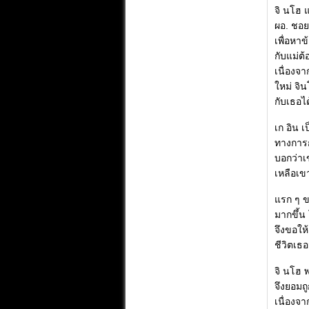
จิ นโฮ 
ผอ. ชอย
เพื่อหา
กับแม่ต
เนื่องจ
ใหม่ จิ
กับเธอไ
เก อิน 
ทางการก
บอกว่าเข
เหลือเข
แรก ๆ ขอ
มากขึ้น 
จึงขอให้
ชีวิตเธ
จิ นโฮ 
จึงยอมถู
เนื่องจา