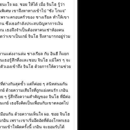
ใจ ผอ. ชอย ให้ได้ เมื่อ จินโฮ รู้ว่า
พิเศษ เขาจึงหาทางเข้าไป “ซัง โกแจ”
ด้ เพราะครอบครัวของ ชางเรียล ทำให้เขา
งบ้าน ซึ่งเธอกำลังประสบปัญหาการเงิน
งาน เธอจึงจำเป็นต้องหาคนเช่าห้องคน
ว่าเขาเป็นเกย์ จินโฮ จึงสามารถอยู่ร่วม
งานแต่งงานล่ม ชางเรียล กับ อินฮี ก็แยก
้นเธอรู้สึกทึ่งและชอบ จินโฮ แม้ใคร ๆ จะ
พาตัวเองเข้าถึง จินโฮ ด้วยการให้ความช่วย
ี่ต่างกันสุดขั้ว แต่ก็ค่อย ๆ สนิทสนมกัน
กย์ ด้วยความเสียใจที่ถูกแย่งคนรัก เกอิน
อย ๆ รู้สึกถึงความสำคัญของ จินโฮ ที่มีต่อ
็นเกย์ เธอจึงคิดเป็นเพื่อนกับเขาตลอดไป
หมือนกัน ด้วยความเห็นใจ ผอ. ชอย จินโฮ
เกอิน เพราะเขาเริ่มอึดอัดที่ต้องโกหกเธอ
มเข้าใจผิดครั้งนี้ เกอิน จะยอมรับได้