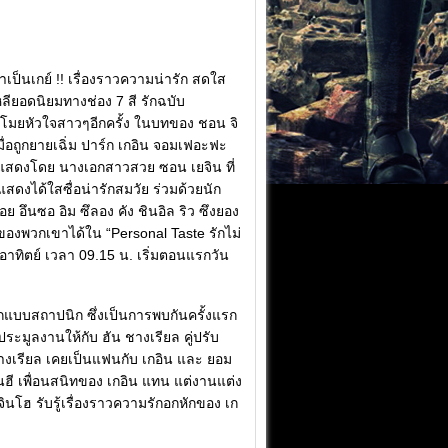
เป็นเกย์ !! เรื่องราวความน่ารัก สดใส
าหลียอดนิยมทางช่อง 7 สี รักฉบับ
โมยหัวใจสาวๆอีกครั้ง ในบทของ ชอน จิ
ื่อถูกยายเฉิ่ม ปาร์ก เกอิน จอมเฟอะฟะ
 นำแสดงโดย นางเอกสาวสวย ซอน เยจิน ที่
แสดงได้ใสซื่อน่ารักสมวัย ร่วมด้วยนัก
 อึนซอ อิม ซึลอง คัง ชินอิล ริว ซึงยอง
ของพวกเขาได้ใน “Personal Taste รักไม่
าทิตย์ เวลา 09.15 น. เริ่มตอนแรกวัน
อกแบบสถาปนิก ซึ่งเป็นการพบกันครั้งแรก
ประมูลงานให้กับ ฮัน ชางเรียล คู่ปรับ
างเรียล เคยเป็นแฟนกับ เกอิน และ ยอม
 อินฮี เพื่อนสนิทของ เกอิน แทน แต่งานแต่ง
 จินโฮ รับรู้เรื่องราวความรักอกหักของ เก