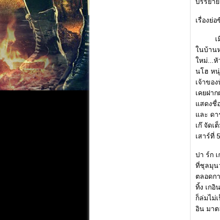
บรรยาย
เรื่องย่อ
เมื่อ ห
ในบ้านหล
ใหม่...
นโฮ หนุ
เจ้าของ
เคยฝากผ
แสดงชื่
และ ดาร
เก๊ จัด
เสาร์ที่ 
ปา ร์ก 
ที่ชุลมุ
ตลอดกาล
ทิ้ง เกอ
ก็ล่มไม่
อิน มาต