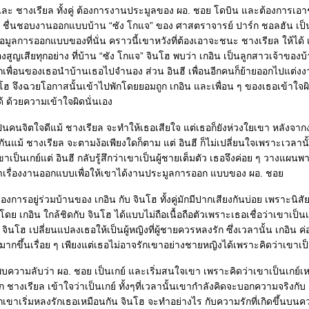
และ ชางเรียล ทั้งคู่ ต้องการงานประมูลของ ผอ. ชอย โดบิน และต้องการเอาชนะ
 ชื่นชอบงานออกแบบบ้าน “ซัง โกแจ” ของ ศาสตราจารย์ ปาร์ก ชอลฮัน เป็น
ข้อมูลการออกแบบของที่นั่น คราวนี้เขาหวังที่ต้องเอาจะชนะ ชางเรียล ให้ไ
้องสูญเสียทุกอย่าง ที่บ้าน “ซัง โกแจ” จินโฮ พบว่า เกอิน เป็นลูกสาวเจ้าขอ
ากเพื่อนของเธอนำบ้านเธอไปจำนอง ส่วน อินฮี เพื่อนอีกคนก็ย้ายออกไปแต่ง
นโฮ จึงฉวยโอกาสนั้นเข้าไปพักโดยยอมถูก เกอิน และเพื่อน ๆ ของเธอเข้าใจผิด
ด้ ด้วยความเข้าใจผิดนั่นเอง
เป็นคนจิตใจดีแม้ ชางเรียล จะทำให้เธอเสียใจ แต่เธอก็ยังห่วงใยเขา หลังจาก
ันแม้ ชางเรียล จะตามง้อเพียงใดก็ตาม แต่ อินฮี ก็ไม่เปลี่ยนใจเพราะเวลานั
าเป็นเกย์แต่ อินฮี กลับรู้สึกว่าเขาเป็นผู้ชายเต็มตัว เธอจึงค่อย ๆ วางแผน
าเรื่องงานออกแบบเพื่อให้เขาได้งานประมูลการออก แบบของ ผอ. ชอย
งการอยู่ร่วมบ้านของ เกอิน กับ จินโฮ ทั้งคู่มักมีปากเสียงกันบ่อย เพราะนิสัยท
โดย เกอิน ใกล้ชิดกับ จินโฮ ได้แบบไม่ถือเนื้อถือตัวเพราะเธอเชื่อว่าเขาเป็นเ
 จินโฮ เปลี่ยนแปลงเธอให้เป็นผู้หญิงที่ผู้ชายควรหลงรัก ซึ่งเวลานั้น เกอิน ค่
อมากขึ้นเรื่อย ๆ เพียงแต่เธอไม่อาจรักเขาอย่างชายหญิงได้เพราะคิดว่าเขาเป
พบความลับว่า ผอ. ชอย เป็นเกย์ และเริ่มสนใจเขา เพราะคิดว่าเขาเป็นเกย์เ
ก ชางเรียล เข้าใจว่าเป็นเกย์ ทั้งๆที่เวลานั้นเขากำลังคิดจะบอกความจริงกับ 
กเขาเริ่มหลงรักเธอเหมือนกัน จินโฮ จะทำอย่างไร กับความรักที่เกิดขึ้นบนควา