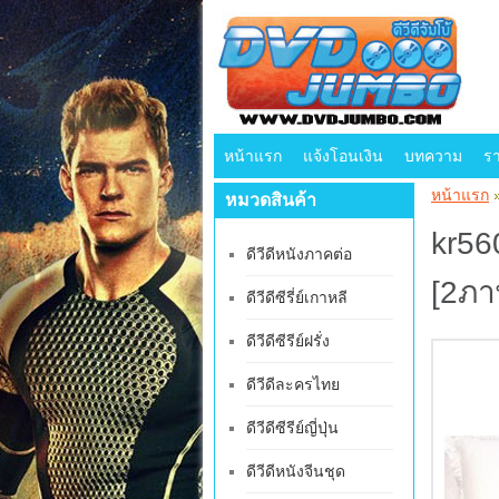
หน้าแรก
แจ้งโอนเงิน
บทความ
ร
หน้าแรก
หมวดสินค้า
kr560
ดีวีดีหนังภาคต่อ
[2ภา
ดีวีดีซีรี่ย์เกาหลี
ดีวีดีซีรีย์ฝรั่ง
ดีวีดีละครไทย
ดีวีดีซีรีย์ญี่ปุ่น
ดีวีดีหนังจีนชุด