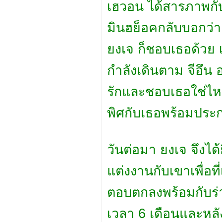
เฮวอน ได้สารภาพกับ
มินฮย็อคกลับบอกว่า
ยงเจ ก็ชอบเธอด้วย เ
กำลังเดินตาม จีอึน 
รักและชอบเธอใช่ไหม
พิศกับเธอพร้อมประกา
วันต่อมา ยงเจ จึงได
แต่งงานกับเขาเพื่อที
ตอบตกลงพร้อมกับร่
เวลา 6 เดือนและหลั