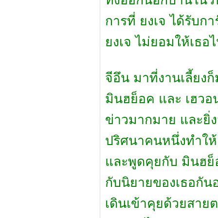
ทิ้งออกนอกบ้านในวันต
การที่ ยงเจ ได้รับกา
ยงเจ ไม่ยอมให้เธอไป
จีอึน มาที่งานเลี้ยงก
มินฮย็อค และ เฮวอน
ข่าวมากมาย และยิ่ง
ปริศนาคนหนึ่งทำให้
และพูดคุยกับ มินฮย็อ
กับนิยายของเธอกันอ
เดินเข้าคุยด้วยสายต