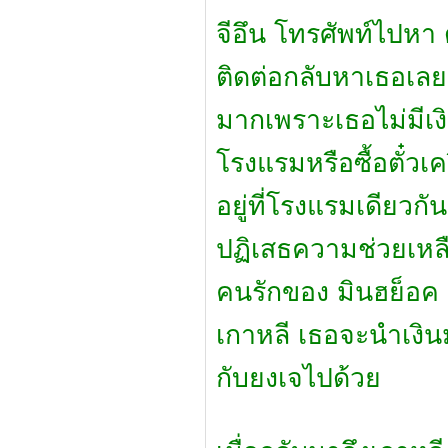
จีอึน โทรศัพท์ไปหา 
ติดต่อกลับหาเธอเลย 
มากเพราะเธอไม่มีเงิน
โรงแรมหรือซื้อตั๋วเคร
อยู่ที่โรงแรมเดียวกั
ปฏิเสธความช่วยเหลือ
คนรักของ มินฮย็อค
เกาหลี เธอจะนำเงินม
กับยงเจไปด้วย