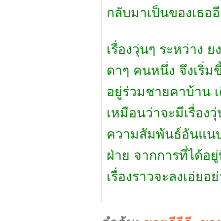
กลับมาเป็นของเธออีก
เรื่องวุ่นๆ ระหว่าง
ดาๆ คนหนึ่ง จึงเริ่มข
อยู่ร่วมชายคาบ้าน เดี
เหมือนว่าจะมีเรื่อง
ความสัมพันธ์อันแนบแ
ฝ่าย จากการที่ได้อยู่
เรื่องราวจะลงเอ่ยอย