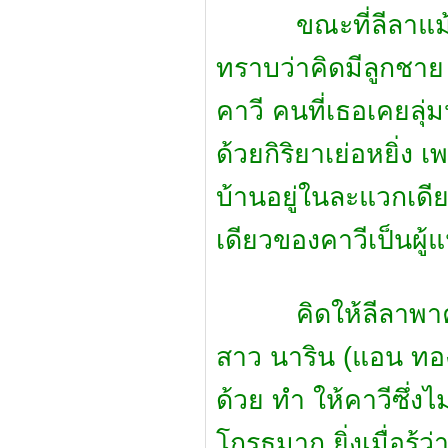
ขณะที่ลีลาแม้จะไม
ทราบว่าคิดมีลูกชาย 
คาวี คนที่เธอเคยลุ่
ด้วยกิริยาเย่อหยิ่ง
บ้านอยู่ในละแวกเดี
เดียวของคาวีเป็นผู
คิดให้ลีลาพาครอบ
สาว นาริน (แอน ทอง
ด้วย ทำ ให้คาวีซึ่งไ
โกรธมาก ยิ่งเมื่อรู้