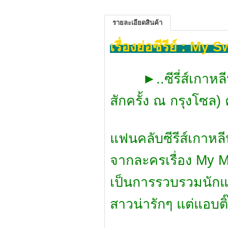
รายละเอียดสินค้า
เรื่องย่อซีรีย์ : My
►
..ซีรี่ส์เก
สักครั้ง ณ กรุงโซล) 
แฟนคลับซีรีส์เกาหล
จากละครเรื่อง My 
เป็นการรวบรวมนักแส
สาวน่ารักๆ แต่แอบติ