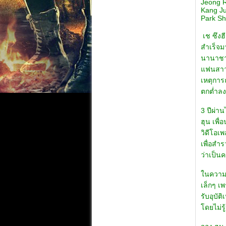
Jeong 
Kang J
Park Sh
เช ซึงฮ
สำเร็จม
นานาชาติ
แฟนสาวจ
เหตุการณ
ตกต่ำลงเ
3 ปีผ่า
ฮุน เพื
วิดีโอเพ
เพื่อสำร
ว่าเป็นค
ในความเ
เล็กๆ เ
รับอุบัต
โดยไม่รู้