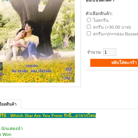
ตัวเลือกสินค้า:
ไม่สกรีน
สกรีน (+30.00 บาท)
สกรีน+ปก+กล่อง Boxset
จำนวน:
ียดสินค้า
อซีรีย์ : Which Star Are You From รักนี้...มาจากไหน
..นักแสดงนำ
e Won