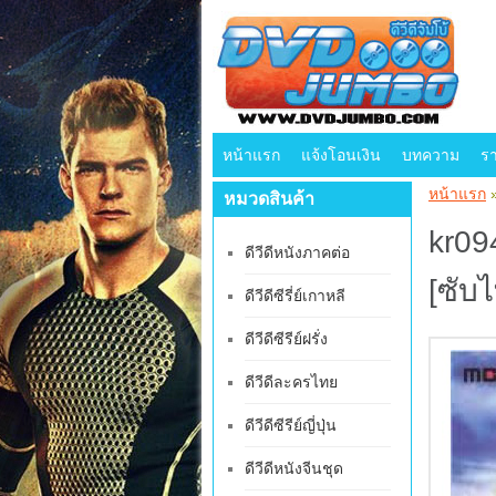
หน้าแรก
แจ้งโอนเงิน
บทความ
ร
หน้าแรก
หมวดสินค้า
kr09
ดีวีดีหนังภาคต่อ
[ซับ
ดีวีดีซีรี่ย์เกาหลี
ดีวีดีซีรีย์ฝรั่ง
ดีวีดีละครไทย
ดีวีดีซีรีย์ญี่ปุ่น
ดีวีดีหนังจีนชุด