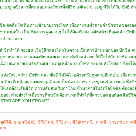
 เดินทางมายัง อิมแกยอน เพื่อดูแลการถ่ายทำมิวสิควิดีโอ เขาได้พบกับบ๊กชิ
บ เฮซู หญิงสาวที่ตนแอบหลงรักมาทั้งชีวิต แต่เพราะ เฮซู มีใจให้กับ ซึงฮี ทำ
กชิล ตัดสินใจเดินทางเข้ามายังกรุงโซล เพื่อหางานทำตามคำชักชวนของจองฮุ
วนเธอนั้น เป็นเพียงการพูดผ่านๆ ไม่ได้คิดจริงจัง แต่พอท้ายที่สุดแล้ว บ๊
ระจำกองถ่าย
้ ชิดทำให้ จองฮุน เริ่มรู้สึกหลงใหลในความเป็นสาวบ้านนอกของ บ๊กชิล จนก
าดูภายนอกเขาจะแสดงทีท่าเฉยเมย แต่แท้จริงแล้วเขาก็มีใจให้กับ บ๊กชิล เช่น
เนื่องจนกลายเป็นรักสามเส้า แต่ดูเหมือนว่า บ๊กชิล จะมอบหัวใจทั้ง 4 ห้องให้กั
แห่งรักระหว่าง บ๊กชิล และ ซึงฮี ไม่ได้โรยด้วยกลีบกุหลาบอีกต่อไป เมื่อควา
เดียวที่เหลืออยู่ของตระกูลลีและเป็นน้องสาวของ เฮซู คนรักเก่าของ ซึงฮี
ทำให้เธอต้องเสียชีวิต ความสับสนเริ่มถาโถมเข้ามาภายในจิตใจบ๊กชิล ต้องต่อส
 เธอจะทำอย่างไรเมื่อชายที่ตนรัก คือสาเหตุที่ทำให้พี่สาวของเธอต้องเสียชีว
 STAR ARE YOU FROM?”
ยดีวีดี
,
ขายหนังHD
,
ซีรีย์ใหม่
,
ซีรีย์เก่า
,
ซีรีย์เกาหลี
,
เกาหลี
,
ขายหนังเกาหล
rom