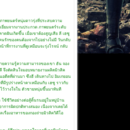
าพยนตร์หนุ่มดาวรุ่งที่ประสบความ
ยอดเยี่ยมจากงานประกวด ภาพยนตร์ระดับ
ดฝันเกิดขึ้น เมื่อเขาต้องสูญเสีย ลี เฮซู
้คนรักของตนต้องจากไปอย่างไม่มี วันกลับ
หน้าที่การงานที่ดูเหมือนจะรุ่งโรจน์ กลับ
เสียดายความรู้ความสามารถของเขา ฮัน จอง
าหลี จึงตัดสินใจมอบหมายงานผลิตมิวสิค
วในอดีตที่ผ่านมา ซึงฮี เดินทางไป อิมเกยอน
ที่มีรูปร่างหน้าตาเหมือนกับ เฮซู ราวกับ
่ไว้วางใจใน ตัวชายหนุ่มขึ้นมาทันที
ชีวิตอย่างต่อสู้ดิ้นรนอยู่ในหมู่บ้าน
ีอาการผิดปกติทางสมอง เนื่องจากเคยได้
ูแลเรื่องอาหารของกองถ่ายมิวสิควิดีโอ