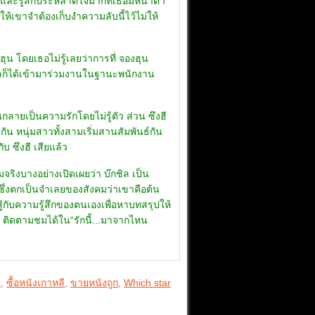
ล และรู้สึกประหลาดใจมากที่เธอมีหน้าตา
ให้เขาจำต้องเก็บงำความลับนี้ไว้ไม่ให้
น โดยเธอไม่รู้เลยว่าการที่ จองฮุน
กชิลก็ได้เข้ามาร่วมงานในฐานะพนักงาน
ลายเป็นความรักโดยไม่รู้ตัว ส่วน ซึงฮี
กัน หนุ่มสาวทั้งสามเริ่มสานสัมพันธ์กัน
บ ซึงฮี เสียแล้ว
มจริงบางอย่างเปิดเผยว่า บ๊กชิล เป็น
 ซึ่งตกเป็นจำเลยของสังคมว่าเขาคือต้น
ู้กับความรู้สึกของตนเองเพื่อหาบทสรุปให้
ิต ติดตามชมได้ใน“รักนี้...มาจากไหน
ี
,
ซื้อหนังเกาหลี
,
ขายหนังถูก
,
Which star