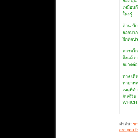
จอง ฮุน
เหมือนกั
ใครรู้
ด้าน บ๊
ออกปากช
ฝึกหัดป
ความใกล
ถึงแม้ว่
อย่างต่อ
ทาง เดิน
ทายาทคน
เหตุที่
กับชีวิต
WHICH
คำค้น:
ขา
are you f