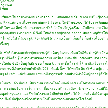
Ryeo Won
ung Hwa
i Hoo
ี เรียนจบในสาขาภาพยนตร์มาจากประเทศออสเตรเลีย เขากลายเป็นผู้กำกับภ
ากที่สุดแห่ง ยุค เนื่องจากภาพยนตร์เรื่องแรกในชีวิตของเขาได้รับรางวัล
 ในขณะที่หน้าที่ การงานของ ซึงฮี กำลังเจริญรุ่งเรือง กลับมีเหตุการณ์ไม่คา
ากอุบัติเหตุทางรถยนต์ ซึงฮี โทษตัวเองอยู่ตลอดเวลาว่าเป็นสาเหตุที่ทำให
์ในครั้งนี้ทำให้เขารู้สึกท้อแท้กับชีวิต กลายเป็นคนเก็บเนื้อเก็บตัว เฉื่อยชา 
รื่อยๆ
นไป ซึงฮี ยังคงจมปลักอยู่กับความรู้สึกเดิมๆ ในขณะที่คนใกล้ชิดต่างรู้สึก
่อนรุ่นพี่ซึ่งเป็นผู้บริหารบริษัทผลิตภาพยนตร์และเพลงชั้นนำของประเทศ เก
ลงให้กับ ซึงฮี เป็นผู้รับผิดชอบ โดยหวังว่างานชิ้นนี้จะทำให้เขาลืมเรื่องรา
วจสถานที่สำหรับถ่ายทำมิวสิควิดีโอ ที่แห่งนี้เขาได้พบกับ คิม บ๊กชิล หญิงสาว
นๆ เดียวกัน แต่เพียงแค่แรกพบก็มีเหตุการณ์บางอย่างที่ทำให้หญิงสาวรู้สึกไม
ป็นจริงแล้ว บ๊กชิล เป็นหญิงสาวมองโลกในแง่ดี เธอเติบโตท่ามกลางป่าเขา ใช้
พราะเธอต้องรับภาระในการหาเลี้ยงครอบครัว รวมถึงค่ารักษาพยาบาลแม่ที่ม
ิเหตุอย่างรุนแรง และยังเป็นโรคมะเร็งอีกด้วย บ๊กชิล ได้รับการติดต่อให้มาด
ว่า ซึงฮี คือผู้กำกับชื่อดังที่รับหน้าที่ในการกำกับมิวสิควิดีโอเรื่องนี้