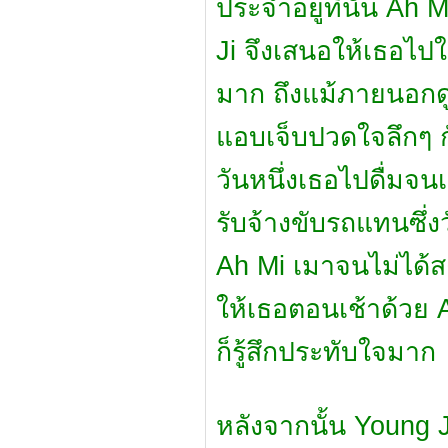
ประจำอยู่ที่นั่น Ah
Ji จึงเสนอให้เธอไปใช
มาก ถึงแม้ภายนอกดูเ
แอบเจ็บปวดใจลึกๆ ก
วันหนึ่งเธอไปดื่มจน
รับจ้างขับรถแทนซึ่ง
Ah Mi เมาจนไม่ได้สต
ให้เธอตอนเช้าด้วย A
ก็รู้สึกประทับใจมาก
หลังจากนั้น Young J