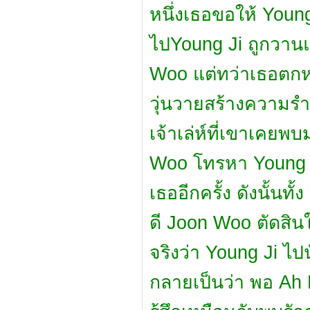
หนึ่งเธอขอให้ You
ไปYoung Ji ถูกวาน
Woo แต่ทว่าเธอตกหล
วุ่นวายสร้างความรำ
เจ้าเล่ห์ที่เขาเคยพบ
Woo โทรหา Young Ji 
เธออีกครั้ง ดังนั้นท
ดี Joon Woo ตัดสิ
จริงว่า Young Ji ไ
กลายเป็นว่า พอ Ah M