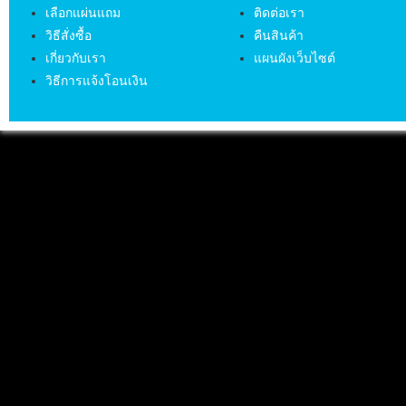
เลือกแผ่นแถม
ติดต่อเรา
วิธีสั่งซื้อ
คืนสินค้า
เกี่ยวกับเรา
แผนผังเว็บไซต์
วิธีการแจ้งโอนเงิน