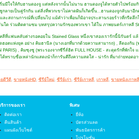
เริ่มมีใจให้กับฮานดองจู แต่หลังจากนั้นไม่นาน ฮานดองจูได้หายตัวไปพร้อมกั
ูกลายเป็นคู่รักกัน แต่สิ่งที่พวกเขาไม่คาดฝันก็เกิดขึ้น...ฮานดองจูกลับมาอีกคร
ละสถานการณ์ที่เปลี่ยนไป แม้คำว่าเพื่อนก็มิอาจประสานรอยร้าวที่กรีดลึกให
่นใด ร่วมติดตามชม บทสรุปความรักของพวกเขา ได้ใน ภาพยนตร์เกาหลี Stain
เกาหลีที่แฟนคลับต่างรอคอยใน Stained Glass หนึ่งเขาสองเรารักนี้นิรันดร
ุดฮอตแห่งยุค อย่าง คิมฮานีล (นางเอกที่มากด้วยความสามารถ) , ลีดองกัน
 PARIS) , คิมซุงซู (พระรองจากซีรี่ส์ฮิต FULL HOUSE - สะดุดรักที่พักใ
แค่ได้ทราบชื่อเหล่านักแสดงนำก็การันตีถึงความสดใส - น่ารัก ที่มาถ่ายทอดอ
ยดีวีดี
,
ขายหนังHD
,
ซีรีย์ใหม่
,
ซีรีย์เก่า
,
ซีรีย์เกาหลี
,
เกาหลี
,
ขายหนังเกาหล
บริการของเรา
พิเศษ
ติดต่อเรา
ยี่ห้อ
คืนสินค้า
บัตรส่วนลด
แผนผังเว็บไซต์
พันธมิตรการค้า
โปรโมชั่น