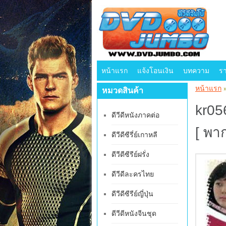
หน้าแรก
แจ้งโอนเงิน
บทความ
ร
หน้าแรก
หมวดสินค้า
kr056
ดีวีดีหนังภาคต่อ
[ พา
ดีวีดีซีรี่ย์เกาหลี
ดีวีดีซีรีย์ฝรั่ง
ดีวีดีละครไทย
ดีวีดีซีรีย์ญี่ปุ่น
ดีวีดีหนังจีนชุด