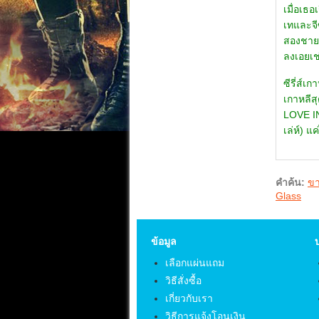
เมื่อเธอ
เทและจีซ
สองชายแ
ลงเอยเช
ซีรี่ส์
เกาหลีส
LOVE IN
เล่ห์) 
คำค้น:
ขา
Glass
ข้อมูล
เลือกแผ่นแถม
วิธีสั่งซื้อ
เกี่ยวกับเรา
วิธีการแจ้งโอนเงิน