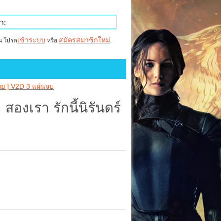
เข้าระบบ
สมัครสมาชิกใหม่
าน โปรด
หรือ
.
์ไทย ] V2D 3 แผ่นจบ
 สองเรา รักนี้นิรันดร์