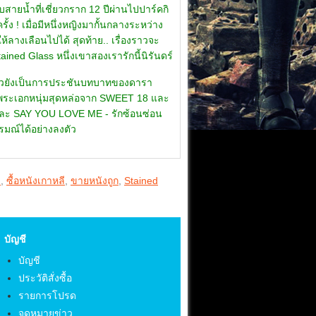
บสายน้ำที่เชี่ยวกราก 12 ปีผ่านไปปาร์คกิ
ั้ง ! เมื่อมีหนึ่งหญิงมากั้นกลางระหว่าง
้ลางเลือนไปได้ สุดท้าย.. เรื่องราวจะ
ed Glass หนึ่งเขาสองเรารักนี้นิรันดร์
์ แล้วยังเป็นการประชันบทบาทของดารา
 (พระเอกหนุ่มสุดหล่อจาก SWEET 18 และ
จ และ SAY YOU LOVE ME - รักซ้อนซ่อน
ารมณ์ได้อย่างลงตัว
ี
,
ซื้อหนังเกาหลี
,
ขายหนังถูก
,
Stained
บัญชี
บัญชี
ประวัติสั่งซื้อ
รายการโปรด
จดหมายข่าว