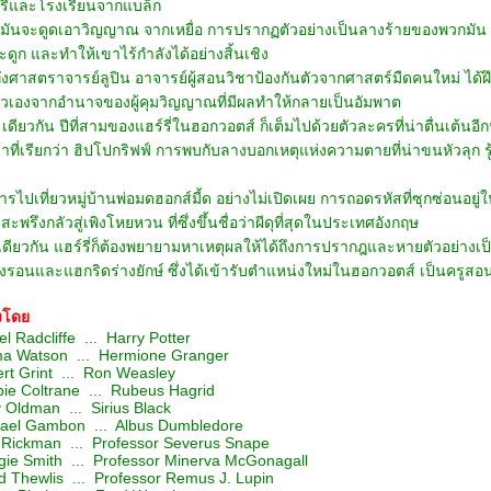
์รี่และโรงเรียนจากแบล็ก
ันจะดูดเอาวิญญาณ จากเหยื่อ การปรากฏตัวอย่างเป็นลางร้ายของพวกมัน ทำใ
ะดูก และทำให้เขาไร้กำลังได้อย่างสิ้นเชิง
งศาสตราจารย์ลูปิน อาจารย์ผู้สอนวิชาป้องกันตัวจากศาสตร์มืดคนใหม่ ได้ฝึกให้แฮร
ัวเองจากอำนาจของผู้คุมวิญญาณที่มีผลทำให้กลายเป็นอัมพาต
ียวกัน ปีที่สามของแฮร์รี่ในฮอกวอตส์ ก็เต็มไปด้วยตัวละครที่น่าตื่นเต้นอีกห
้าที่เรียกว่า ฮิปโปกริฟฟ์ การพบกับลางบอกเหตุแห่งความตายที่น่าขนหัวลุก รู้
การไปเที่ยวหมู่บ้านพ่อมดฮอกส์มี้ด อย่างไม่เปิดเผย การถอดรหัสที่ซุกซ่อนอย
าสะพรึงกลัวสู่เพิงโหยหวน ที่ซึ่งขึ้นชื่อว่าผีดุที่สุดในประเทศอังกฤษ
ดียวกัน แฮร์รี่ก็ต้องพยายามหาเหตุผลให้ได้ถึงการปรากฎและหายตัวอย่างเป
งรอนและแฮกริดร่างยักษ์ ซึ่งได้เข้ารับตำแหน่งใหม่ในฮอกวอตส์ เป็นครูสอน
งโดย
Radcliffe ... Harry Potter
atson ... Hermione Granger
 Grint ... Ron Weasley
 Coltrane ... Rubeus Hagrid
ldman ... Sirius Black
l Gambon ... Albus Dumbledore
ickman ... Professor Severus Snape
 Smith ... Professor Minerva McGonagall
hewlis ... Professor Remus J. Lupin