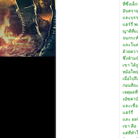
ที่ซึ่งเ
อันตรา
และบรรดา
แฮร์รี่ 
ญาติที่
จนกระทั
และในคร
ด้วยควา
ซึ่งห้า
เขา ได้ถ
หม้อใหญ่
เมื่อไปถ
ก่อนที่
เหตุผลที
งอัซคาบ
และเชื่
แฮร์รี่
และ ผลท
เขา คือ
แต่ที่ทำ