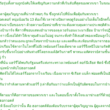
ด็กวัยรุ่นทั้งสามถูกบังคับให้เผชิญกับความกลัวที่เร้นลับที่สุดของพวกเขา ในขณ
ย
ผู้คุมวิญญาณที่น่ากลัวพอๆ กัน ซึ่งถูกส่งไปที่นั่นเพื่อคุ้มกันพวกเขา
พอตเตอร์ หนุ่มน้อยวัย 13 ต้องใช้เวลาช่วงปิดภาคฤดูร้อนอย่างไม่เต็มใจอีกครั้
แสนน่าเบื่อของเขา ด้วยความเบื่อหน่ายที่เขาจะต้องควบคุมความประพฤติตั
่งป้ามาร์จ พี่สาวที่ชอบแสดงอำนาจของลุงเวอร์นอนแวะมาเยี่ยม ป้ามาร์จปฏิ
าวนี้เธอได้ทำให้เขาคุมตัวเองไม่อยู่ จนกระทั่งทำให้เธอตัวพองเหมือนลูกโป
มกลัวว่าตนเองจะถูกลงโทษจากป้าและลุง และผลที่จะสะท้อนกลับมาจากฮอ
มนักเรียนใช้คาถาในโลกที่ไม่มีเวทย์มนตร์โดยเด็ดขาด แฮร์รี่จึงหนีไปยามรัตต
ูกรับขึ้นรถไปอย่างทันท่วงทีโดยรถเมล์อัศวินราตรี พาหนะมหัศจรรย์สามชั้นสีม
 รั่ว
ึงที่นั่น แฮร์รี่ได้พบกับรัฐมนตรีแห่งกระทรวงเวทย์มนตร์ คอร์นีเลียส ฟัดจ์ ซึ่
จะมุ่งหน้ากลับไปฮอกวอตส์
่ฟัดจ์ไม่ได้ไล่แฮร์รี่ออกจากโรงเรียน เนื่องมาจาก ซิเรียส แบล็ก พ่อมดที่เ
ัน
อกันว่ากำลังตามหาตัวแฮร์รี่ (เล่าลือกันมาว่าแบล็กเป็นผู้รับผิดชอบในการ
ี่ตามมาก็คือการตายของพวกเขา และในตอนนี้เขาตั้งใจจะมาฆ่าแฮร์รี่ด้วย) ด
 ฮอกวอตส์
ให้ ยิ่งแย่ไปกว่านั้น คือ ฮอกวอตส์ต้องต้อนรับบรรดาผู้คุมวิญญาณ ผู้ดูแลจา