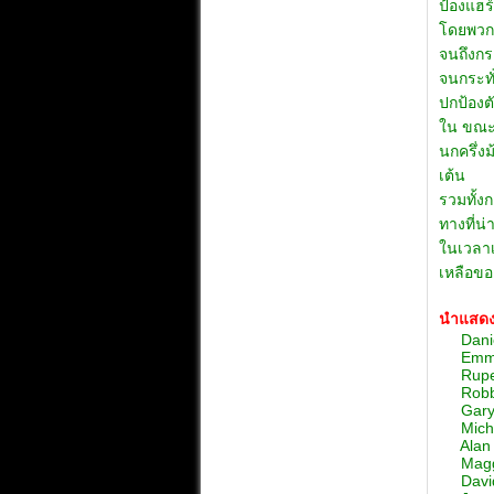
ป้องแฮร
โดยพวกม
จนถึงกร
จนกระทั่
ปกป้องต
ใน ขณะเด
นกครึ่งม
เต้น
รวมทั้ง
ทางที่น่
ในเวลาเ
เหลือขอ
นำแสด
Daniel 
Emma W
Rupert
Robbie
Gary O
Michae
Alan R
Maggie
David T