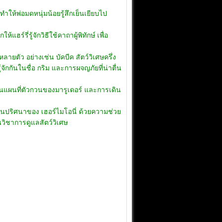
ห้พ่อมดหนุ่มน้อยรู้สึกเย็นเยียบไป
์รี่รู้จักวิธีใช้คาถาผู้พิทักษ์ เพื่อ
ลายตัว อย่างเช่น บัคบีค สัตว์วิเศษครึ่ง
จักกันในชื่อ กริม และการผจญภัยที่น่าตื่น
ู่ในแผนที่ตัวกวนของมารูเดอร์ และการเดิน
็นปริศนาของ เฮอร์ไมโอนี่ ด้วยความช่วย
วิชาการดูแลสัตว์วิเศษ