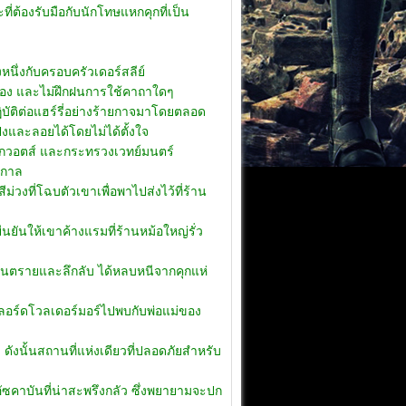
ะที่ต้องรับมือกับนักโทษแหกคุกที่เป็น
งหนึ่งกับครอบครัวเดอร์สลีย์
วเอง และไม่ฝึกฝนการใช้คาถาใดๆ
บัติต่อแฮร์รี่อย่างร้ายกาจมาโดยตลอด
่งและลอยได้โดยไม่ได้ตั้งใจ
กวอตส์ และกระทรวงเวทย์มนตร์
ิกาล
่วงที่โฉบตัวเขาเพื่อพาไปส่งไว้ที่ร้าน
งยืนยันให้เขาค้างแรมที่ร้านหม้อใหญ่รั่ว
ป็นอันตรายและลึกลับ ได้หลบหนีจากคุกแห่
นำลอร์ดโวลเดอร์มอร์ไปพบกับพ่อแม่ของ
ังนั้นสถานที่แห่งเดียวที่ปลอดภัยสำหรับ
กอัซคาบันที่น่าสะพรึงกลัว ซึ่งพยายามจะปก