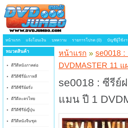
หน้าแรก
แจ้งโอนเงิน
บทความ
รายการโปรด (0)
บัญชีผู้ใช้ง
หมวดสินค้า
หน้าแรก
»
se0018 : ซ
DVDMASTER 11 แผ
ดีวีดีหนังภาคต่อ
ดีวีดีซีรี่ย์เกาหลี
se0018 : ซีรีย์ฝ
ดีวีดีซีรีย์ฝรั่ง
แมน ปี 1 DVD
ดีวีดีละครไทย
ดีวีดีซีรีย์ญี่ปุ่น
ดีวีดีหนังจีนชุด