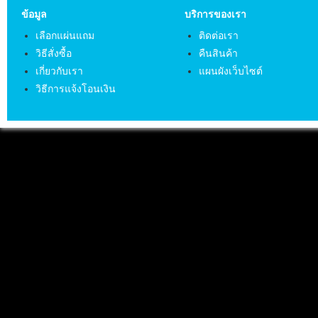
ข้อมูล
บริการของเรา
เลือกแผ่นแถม
ติดต่อเรา
วิธีสั่งซื้อ
คืนสินค้า
เกี่ยวกับเรา
แผนผังเว็บไซต์
วิธีการแจ้งโอนเงิน