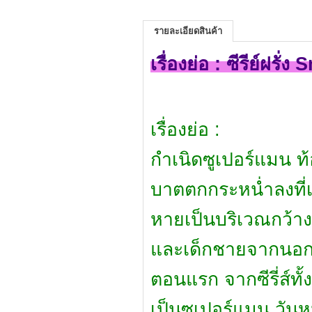
รายละเอียดสินค้า
เรื่องย่อ : ซีรีย์ฝรั
เรื่องย่อ :
กำเนิดซูเปอร์แมน ท้อ
บาตตกกระหน่ำลงที่
หายเป็นบริเวณกว้าง
และเด็กชายจากนอกโล
ตอนแรก จากซีรี่ส์ทั้
เป็นซูเปอร์แมน วันห