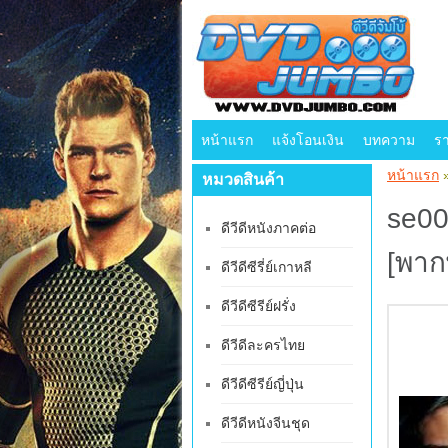
หน้าแรก
แจ้งโอนเงิน
บทความ
ร
หน้าแรก
หมวดสินค้า
se004
ดีวีดีหนังภาคต่อ
[พาก
ดีวีดีซีรี่ย์เกาหลี
ดีวีดีซีรีย์ฝรั่ง
ดีวีดีละครไทย
ดีวีดีซีรีย์ญี่ปุ่น
ดีวีดีหนังจีนชุด