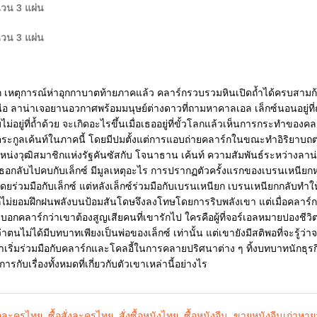
นวน 3 แผ่น
นวน 3 แผ่น
 เหตุการณ์ห่าอุกกาบาตท้ายภาคแล้ว คลาร์กรวบรวมหินเปิดถ้ำได้ครบสามก้
ือ ลาน่าเจอยานอวกาศพร้อมมนุษย์ต่างดาวที่ถามหาคาลเอล เล็กซ์นอนอยู่ที่ถ
บไม่อยู่ที่ถ้ำด้วย จะเกิดอะไรขึ้นเมื่อเธออยู่ที่ขั้วโลกแล้วเห็นการกระทำของค
บตระกูลเค้นท์ในภาคนี้ โดยมีปมตั้งแต่การแอบถ่ายคลาร์กในขณะทำอิริยาบถต่าง
หน่งวุฒิสมาชิกแห่งรัฐคันซัสกับ โจนาธาน เค้นท์ ความสัมพันธ์ระหว่างลาน่าก
เธอกลับไปคบกับเล็กซ์ มีมูลเหตุอะไร การปรากฏตัวครั้งแรกของเบรนเหนียกหร
ดยร่วมมือกับเล็กซ์ แต่หลังเล็กซ์ร่วมมือกับเบรนเหนียก เบรนเหนียกกลับทำให
์กไม่ยอมฝึกฝนพลังบนป้อมสันโดษจึงลงโทษโดยการริบพลังเขา แต่เมื่อคลาร์
บบอกคลาร์กว่าเขาต้องสูญเสียคนที่เขารักไป ใครคือผู้ที่จอร์เอลหมายปองชีว
ว่าตนไม่ได้มีบทบาทเพียงเป็นพ่อของเล็กซ์ เท่านั้น แต่เขายังมีสติพอที่จะรู้ว่
าเริ่มร่วมมือกับคลาร์กและโคลอี้ในการคลายปริศนาต่าง ๆ ทิ้งบทบาทนักธุรกิ
การกับเรื่องทั้งหมดที่เกี่ยวกับตัวเขาเหล่านี้อย่างไร
้อละครไทย
,
ซื้อสั่งละครไทย
,
สั่งซื้อหนังไทย
,
ซื้อหนังจีน
,
ขายหนังจีนเก่าหา