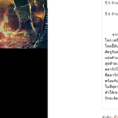
ปี 5 จำ
ปี 6 จำ
จาก
โลก เหน
โคลอี้ลั
ศัตรูกั
แย่งตำแ
สุดท้าย
คลาร์กโ
ที่คลาร
พร้อมกั
ในที่สุด
ทำให้เข
ร์กจะจัด
คำค้น:
ซื