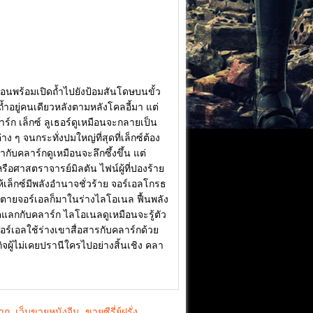
อนพร้อมเปิดถ้ำไปยังป้อมสันโดษบนขั้ว
้ำอยู่คนเดียวหลังตามหลังโคลอี้มา แต่
ลาร์ก เล็กซ์ ลูเธอร์ดูเหมือนจะกลายเป็น
 ๆ จนกระทั่งปมใหญ่ที่สุดที่เล็กซ์ต้อง
ับคลาร์กดูเหมือนจะลึกซึ้งขึ้น แต่
ือศาสตราจารย์มิลตัน ไฟน์ผู้ที่ปองร้าย
้เล็กซ์มีพลังอำนาจชั่วร้าย จอร์เอลโกรธ
กตายจอร์เอลก็มาในร่างไลโอเนล ฟื้นพลัง
ิตแลกกับคลาร์ก ไลโอเนลดูเหมือนจะรู้ตัว
าจอร์เอลใช้ร่างเขาสื่อสารกับคลาร์กด้วย
จผู้ไม่เคยปรานีใครไปอย่างสิ้นเชิง คลา
ยาก
,
เว็บขายหนังจีน
,
ขายซีรี่ย์ฝรั่ง