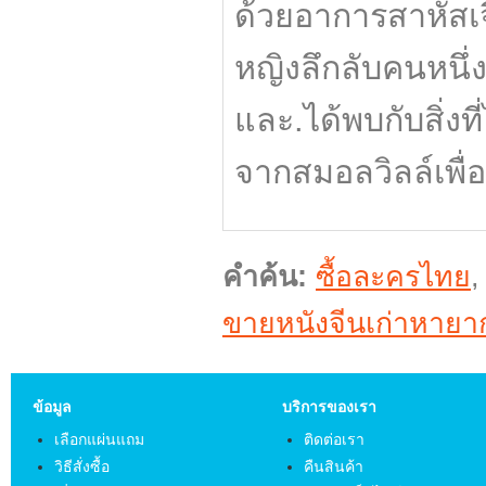
ด้วยอาการสาหัสเจ
หญิงลึกลับคนหนึ่ง
และ.ได้พบกับสิ่งท
จากสมอลวิลล์เพื่อใ
คำค้น:
ซื้อละครไทย
ขายหนังจีนเก่าหายา
ข้อมูล
บริการของเรา
เลือกแผ่นแถม
ติดต่อเรา
วิธีสั่งซื้อ
คืนสินค้า