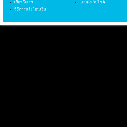
เกี่ยวกับเรา
แผนผังเว็บไซต์
วิธีการแจ้งโอนเงิน