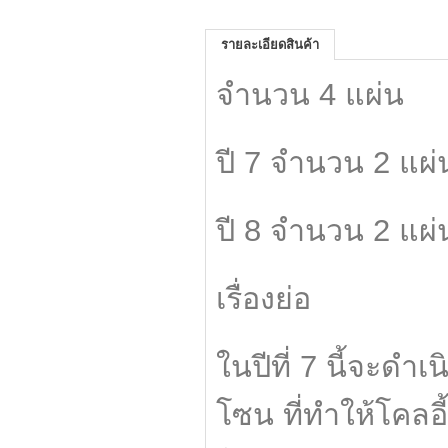
รายละเอียดสินค้า
จำนวน 4 แผ่น
ปี 7 จำนวน 2 แผ่
ปี 8 จำนวน 2 แผ่
เรื่องย่อ
ในปีที่ 7 นี้จะดำ
โซน ที่ทำให้โคลอ