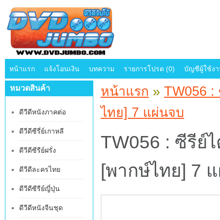
หน้าแรก
แจ้งโอนเงิน
บทความ
รายการโปรด (0)
บัญชีผู้ใช้ง
หมวดสินค้า
หน้าแรก
»
TW056 : ซี
ไทย] 7 แผ่นจบ
ดีวีดีหนังภาคต่อ
ดีวีดีซีรี่ย์เกาหลี
TW056 : ซีรีย์ไ
ดีวีดีซีรีย์ฝรั่ง
[พากษ์ไทย] 7 แ
ดีวีดีละครไทย
ดีวีดีซีรีย์ญี่ปุ่น
ดีวีดีหนังจีนชุด