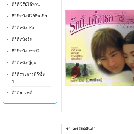
ดีวีดีซีรีย์ไต้หวัน
ดีวีดีหนังซีรี่ย์อินเดีย
ดีวีดีหนังฝรั่ง
ดีวีดีหนังจีน
ดีวีดีหนังเกาหลี
ดีวีดีหนังญี่ปุ่น
ดีวีดีรายการทีวี/อื่น
ๆ
ดีวีดีสารคดี
รายละเอียดสินค้า