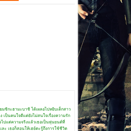
ัธยมชิกะฮามะบาชิ ได้เผลอไปหยิบเด็กสาว
ง เป็นคนใจดีแต่ยังไม่สนใจเรื่องความรัก
วไปแต่ความจริงแล้วเธอเป็นหุ่นยนต์ที่
และ เธอก็สอนให้เฮย์ตะรู้ถึงการใช้ชีวิต