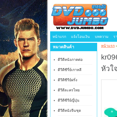
หน้าแรก
แจ้งโอนเงิน
บทความ
ร
หน้าแรก
หมวดสินค้า
kr096
ดีวีดีหนังภาคต่อ
หัวใ
ดีวีดีซีรี่ย์เกาหลี
ดีวีดีซีรีย์ฝรั่ง
ดีวีดีละครไทย
ดีวีดีซีรีย์ญี่ปุ่น
ดีวีดีหนังจีนชุด