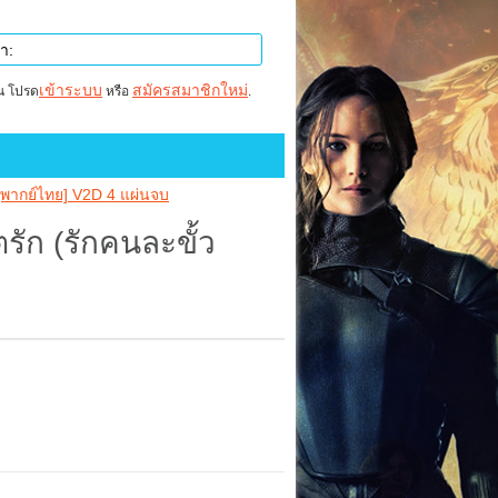
เข้าระบบ
สมัครสมาชิกใหม่
าน โปรด
หรือ
.
) [พากย์ไทย] V2D 4 แผ่นจบ
ตรัก (รักคนละขั้ว