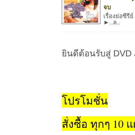
จบ
เรื่องย่อซี
►..ล..
ยินดีต้อนรับสู่ D
โปรโมชั่น
สั่งซื้อ ทุกๆ 10