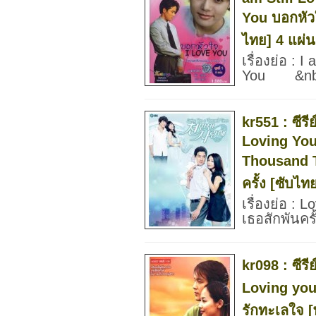
You บอกหัว
ไทย] 4 แผ่
เรื่องย่อ : 
You &nb
kr551 : ซีรี
Loving You
Thousand T
ครั้ง [ซับไ
เรื่องย่อ :
เธอสักพันค
kr098 : ซีรี
Loving you 
รักทะเลใจ 