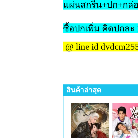
แผ่นสกรีน+ปก+กล่อ
ซื้อปกเพิ่ม คิดปกละ
@ line id dvdcm25
สินค้าล่าสุด