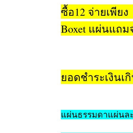
ซื้อ12 จ่ายเพียง
Boxet แผ่นแถม
ยอดชำระเงินเกิน
แผ่นธรรมดาแผ่นละ 