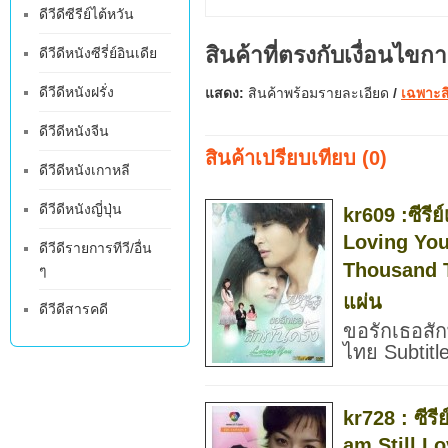
ดีวีดีซีรีย์ไต้หวัน
สินค้าที่ตรงกับเงื่อนไขก
ดีวีดีหนังซีรี่ย์อินเดีย
ดีวีดีหนังฝรั่ง
แสดง:
สินค้าพร้อมรายละเอียด
/
เฉพาะสิ
ดีวีดีหนังจีน
สินค้าเปรียบเทียบ (0)
ดีวีดีหนังเกาหลี
ดีวีดีหนังญี่ปุ่น
kr609 :ซีรีย
Loving You
ดีวีดีรายการทีวี/อื่น
Thousand 
ๆ
แผ่น
ดีวีดีสารคดี
ขอรักเธอสัก
ไทย Subtitl
kr728 : ซีรีย
am Still L